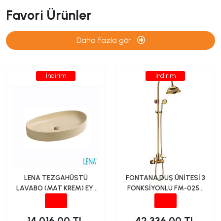
Favori Ürünler
Daha fazla gör
İndirim
İndirim
LENA TEZGAHÜSTÜ
FONTANA DUŞ ÜNİTESİ 3
LAVABO (MAT KREM) EY-
FONKSİYONLU FM-0252
4714MK
ALTIN
14,016.00 TL
42,336.00 TL