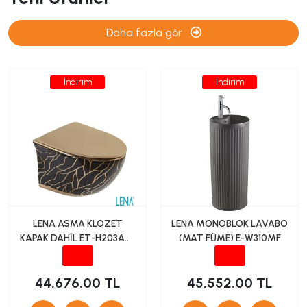
Daha fazla gör
İndirim
İndirim
LENA ASMA KLOZET
LENA MONOBLOK LAVABO
KAPAK DAHİL ET-H203AS2
(MAT FÜME) E-W310MF
SİYAH-ALTIN
44,676.00 TL
45,552.00 TL