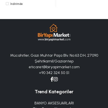
İndirimde
Mücahitler, Gazi Muhtar Paşa Blv. No:63 D:H, 27090
Şehitkamil/Gaziantep
eticaret@biryapimarket.com
+90 342 324 50 51
Trend Kategoriler
BANYO AKSESUARLARI