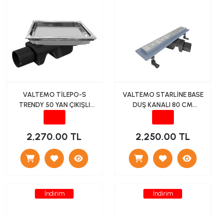
VALTEMO TİLEPO-S
VALTEMO STARLİNE BASE
TRENDY 50 YAN ÇIKIŞLI
DUŞ KANALI 80 CM
SERAMİK AYARLI YER
YANDAN ÇIKIŞ
SÜZGECİ 15*15
2,270.00 TL
2,250.00 TL
İndirim
İndirim