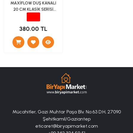
MAXİFLOW DUŞ KANALI
20 CM KLASİK SERİSİ
(KROM)
380.00 TL
Mücahitler, Gazi Muhtar Paşa Blv. No:63 D:H, 27090
Şehitkamil/Gaziantep
eticaret@biryapimarket.com