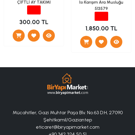
ÇİFTLİ AY TAKIMI
Isı Karışım Ara Musluğu
513579
300.00 TL
1,850.00 TL
Mücahitler, Gazi Muhtar Paşa Blv. No:63 D:H, 27090
Şehitkamil/Gaziantep
eticaret@biryapimarket.com
+90 342 324 50 51