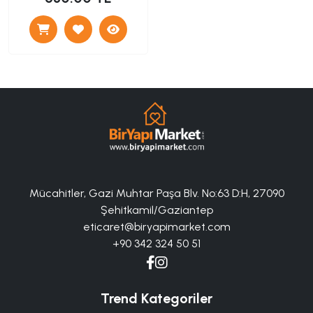
Mücahitler, Gazi Muhtar Paşa Blv. No:63 D:H, 27090
Şehitkamil/Gaziantep
eticaret@biryapimarket.com
+90 342 324 50 51
Trend Kategoriler