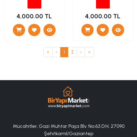
4,000.00 TL
4,000.00 TL
«
‹
1
2
›
»
Mücahitler, Gazi Muhtar Paşa Blv. No:63 D:H, 27090
Şehitkamil/Gaziantep