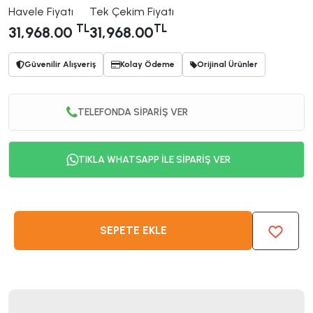
Havele Fiyatı
Tek Çekim Fiyatı
TL
TL
31,968.00
31,968.00
Güvenilir Alışveriş
Kolay Ödeme
Orijinal Ürünler
TELEFONDA SİPARİŞ VER
TIKLA WHATSAPP İLE SİPARİŞ VER
SEPETE EKLE