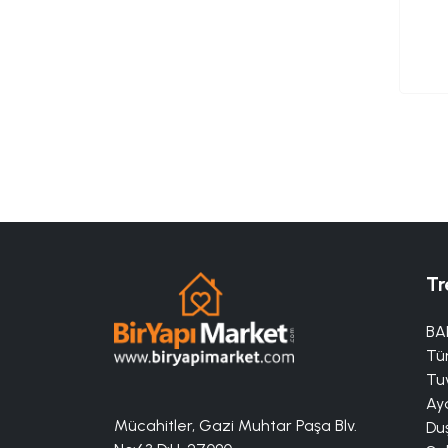
Tr
BA
Tü
Tuv
Aya
Mücahitler, Gazi Muhtar Paşa Blv.
Duş