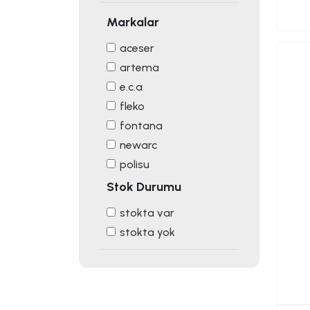
Markalar
aceser
artema
e.c.a
fleko
fontana
newarc
polisu
Stok Durumu
stokta var
stokta yok