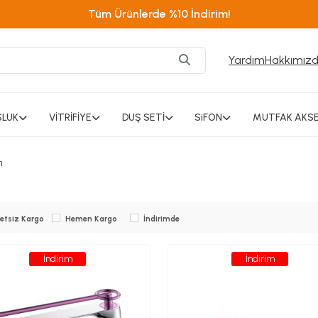
Tüm Ürünlerde %10 İndirim!
Yardım
Hakkımız
SLUK
VİTRİFİYE
DUŞ SETİ
SiFON
MUTFAK AKSE
ı
etsiz Kargo
Hemen Kargo
İndirimde
İndirim
İndirim