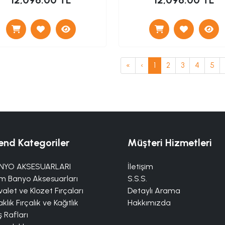
12,096.00 TL
12,096.00 TL
«
‹
1
2
3
4
5
end Kategoriler
Müşteri Hizmetleri
NYO AKSESUARLARI
İletişim
m Banyo Aksesuarları
S.S.S.
alet ve Klozet Fırçaları
Detaylı Arama
klık Fırçalık ve Kağıtlık
Hakkımızda
 Rafları