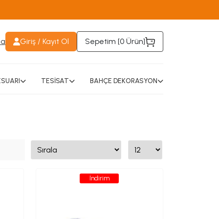
da
Giriş / Kayıt Ol
Sepetim [
0 Ürün
]
SUARI
TESİSAT
BAHÇE DEKORASYON
İndirim