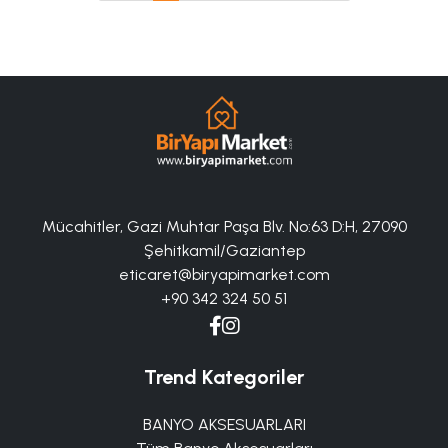
Mücahitler, Gazi Muhtar Paşa Blv. No:63 D:H, 27090
Şehitkamil/Gaziantep
eticaret@biryapimarket.com
+90 342 324 50 51
Trend Kategoriler
BANYO AKSESUARLARI