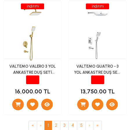
İndirim
İndirim
VALTEMO VALERO 3 YOL
VALTEMO QUATRO - 3
ANKASTRE DUŞ SETİ
YOL ANKASTRE DUŞ SETİ
(MAT ALTIN)
(KROM)
16,000.00 TL
13,750.00 TL
«
‹
1
2
3
4
5
›
»