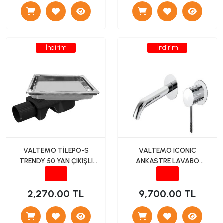
İndirim
İndirim
VALTEMO TİLEPO-S
VALTEMO ICONIC
TRENDY 50 YAN ÇIKIŞLI
ANKASTRE LAVABO
SERAMİK AYARLI YER
BATARYASI (KROM)
SÜZGECİ 15*15
2,270.00 TL
9,700.00 TL