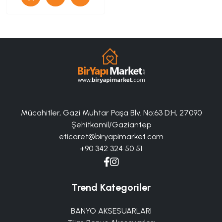
Mücahitler, Gazi Muhtar Paşa Blv. No:63 D:H, 27090
Şehitkamil/Gaziantep
eticaret@biryapimarket.com
+90 342 324 50 51
Trend Kategoriler
BANYO AKSESUARLARI