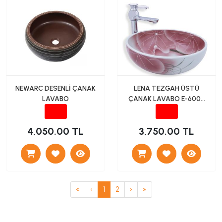
NEWARC DESENLİ ÇANAK
LENA TEZGAH ÜSTÜ
LAVABO
ÇANAK LAVABO E-6008
DESENLİ
4,050.00 TL
3,750.00 TL
«
‹
1
2
›
»