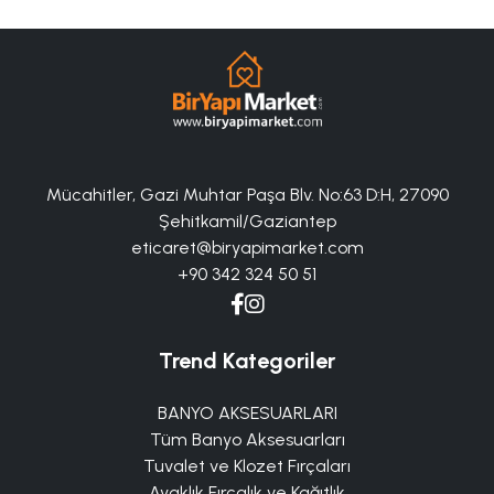
Mücahitler, Gazi Muhtar Paşa Blv. No:63 D:H, 27090
Şehitkamil/Gaziantep
eticaret@biryapimarket.com
+90 342 324 50 51
Trend Kategoriler
BANYO AKSESUARLARI
Tüm Banyo Aksesuarları
Tuvalet ve Klozet Fırçaları
Ayaklık Fırçalık ve Kağıtlık