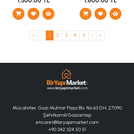
1,500.00 TL
1,600.00 TL
«
‹
1
2
3
4
5
›
»
Mücahitler, Gazi Muhtar Paşa Blv. No:63 D:H, 27090
Şehitkamil/Gaziantep
eticaret@biryapimarket.com
+90 342 324 50 51