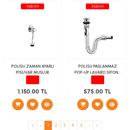
İndirim
İndirim
POLİSU ZAMAN AYARLI
POLİSU PASLANMAZ
PİSUVAR MUSLUK
POP-UP LAVABO SİFONU
KROM
1,150.00 TL
575.00 TL
«
‹
1
2
3
4
5
›
»