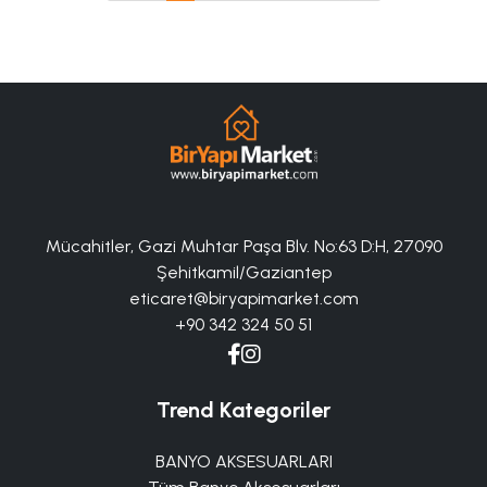
Mücahitler, Gazi Muhtar Paşa Blv. No:63 D:H, 27090
Şehitkamil/Gaziantep
eticaret@biryapimarket.com
+90 342 324 50 51
Trend Kategoriler
BANYO AKSESUARLARI