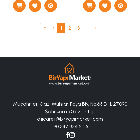
«
‹
1
2
3
›
»
Mücahitler, Gazi Muhtar Paşa Blv. No:63 D:H, 27090
Şehitkamil/Gaziantep
eticaret@biryapimarket.com
+90 342 324 50 51