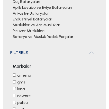
Duş Bataryaları
Aplik Lavabo ve Eviye Bataryaları
Ankastre Bataryalar
Endüstriyel Bataryalar
Musluklar ve Ara Musluklar
Pisuvar Muslukları
Batarya ve Musluk Yedek Parçalar
FİLTRELE
Markalar
artema
gms
lena
newarc
polisu