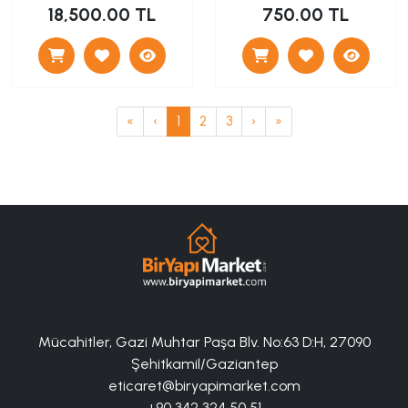
18,500.00 TL
750.00 TL
«
‹
1
2
3
›
»
Mücahitler, Gazi Muhtar Paşa Blv. No:63 D:H, 27090
Şehitkamil/Gaziantep
eticaret@biryapimarket.com
+90 342 324 50 51