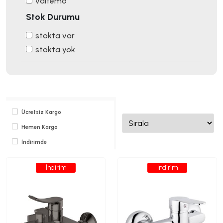
valtemo
Stok Durumu
stokta var
stokta yok
Ücretsiz Kargo
Hemen Kargo
İndirimde
İndirim
İndirim