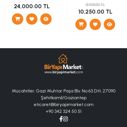
13,400.00 TL
24,000.00 TL
10,250.00 TL
Mücahitler, Gazi Muhtar Paşa Blv. No:63 D:H, 27090
Şehitkamil/Gaziantep
eticaret@biryapimarket.com
+90 342 324 50 51