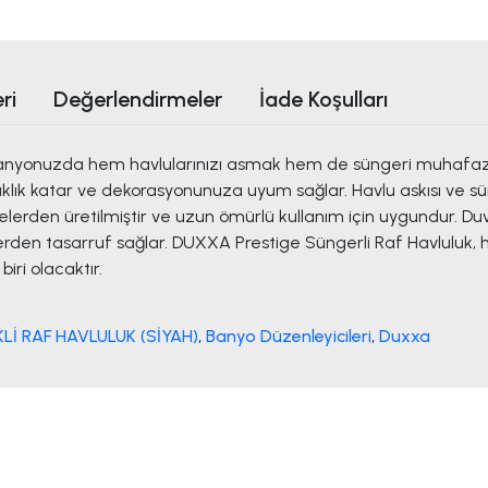
ri
Değerlendirmeler
İade Koşulları
 banyonuzda hem havlularınızı asmak hem de süngeri muhaf
lık katar ve dekorasyonunuza uyum sağlar. Havlu askısı ve sün
erden üretilmiştir ve uzun ömürlü kullanım için uygundur. Duv
erden tasarruf sağlar. DUXXA Prestige Süngerli Raf Havluluk, h
ri olacaktır.
İ RAF HAVLULUK (SİYAH)
,
Banyo Düzenleyicileri
,
Duxxa