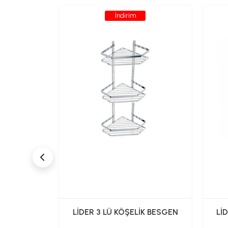
İndirim
MPUANLIK
LİDER 3 LÜ KÖŞELİK BESGEN
Lİ
M)