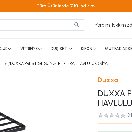
Tüm Ürünlerde %10 İndirim!
Yardım
Hakkımız
SLUK
VİTRİFİYE
DUŞ SETİ
SiFON
MUTFAK AKSE
ileri
/
DUXXA PRESTİGE SÜNGERLİKLİ RAF HAVLULUK (SİYAH)
Duxxa
DUXXA P
HAVLULU
0