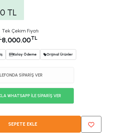
00
TL
Tek Çekim Fiyatı
L
TL
8,000.00
iş
Kolay Ödeme
Orijinal Ürünler
LEFONDA SİPARİŞ VER
KLA WHATSAPP İLE SİPARİŞ VER
SEPETE EKLE