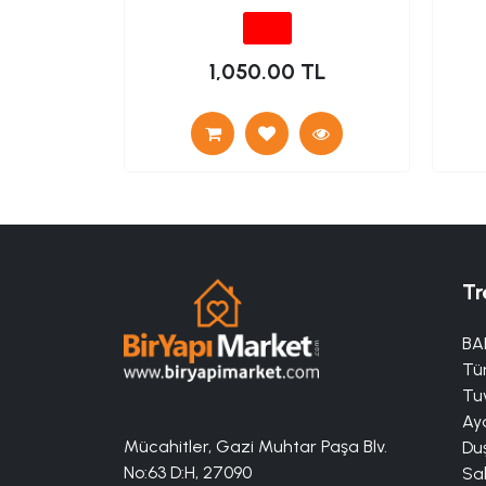
TL
1,050.00 TL
Tr
BA
Tü
Tuv
Aya
Mücahitler, Gazi Muhtar Paşa Blv.
Duş
No:63 D:H, 27090
Sa