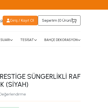
da
Giriş / Kayıt Ol
Sepetim [
0 Ürün
]
SUARI
TESİSAT
BAHÇE DEKORASYON
RESTİGE SÜNGERLİKLİ RAF
K (SİYAH)
 Değerlendirme