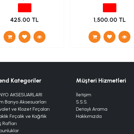
425.00 TL
1,500.00 TL
end Kategoriler
Müşteri Hizmetleri
NYO AKSESUARLARI
İletişim
m Banyo Aksesuarları
S.S.S.
alet ve Klozet Fırçaları
Detaylı Arama
klık Fırçalık ve Kağıtlık
Hakkımızda
 Rafları
bunluklar