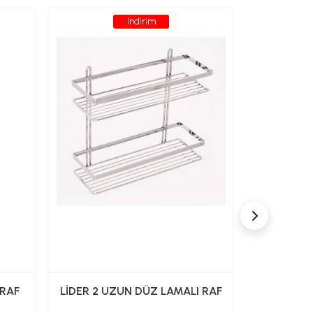
İndirim
 RAF
LİDER 2 UZUN DÜZ LAMALI RAF
LİDER 2