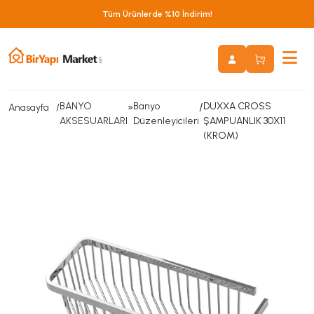
Tüm Ürünlerde %10 İndirim!
BANYO
»
Banyo
/
DUXXA CROSS
Anasayfa
AKSESUARLARI
Düzenleyicileri
ŞAMPUANLIK 30X11
(KROM)