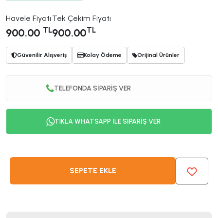
Havele Fiyatı
Tek Çekim Fiyatı
TL
TL
900.00
900.00
Güvenilir Alışveriş
Kolay Ödeme
Orijinal Ürünler
TELEFONDA SİPARİŞ VER
TIKLA WHATSAPP İLE SİPARİŞ VER
SEPETE EKLE