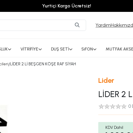
Tüm Ürünlerde %10 İndirim!
Yardım
Hakkımız
SLUK
VİTRİFİYE
DUŞ SETİ
SiFON
MUTFAK AKSE
ileri
/
LİDER 2 Lİ BEŞGEN KÖŞE RAF SİYAH
Lider
LİDER 2 
0
KDV Dahil