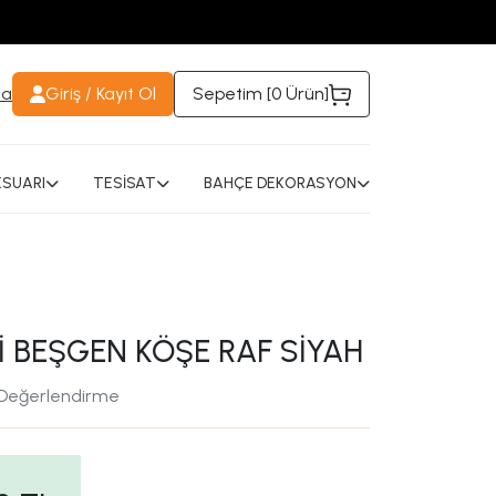
da
Giriş / Kayıt Ol
Sepetim [
0 Ürün
]
SUARI
TESİSAT
BAHÇE DEKORASYON
Lİ BEŞGEN KÖŞE RAF SİYAH
 Değerlendirme