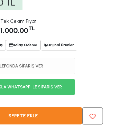
0
TL
Tek Çekim Fiyatı
L
TL
1,000.00
iş
Kolay Ödeme
Orijinal Ürünler
LEFONDA SİPARİŞ VER
KLA WHATSAPP İLE SİPARİŞ VER
SEPETE EKLE