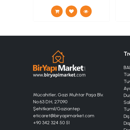
Tr
BA
Tü
Tuv
Aya
Mücahitler, Gazi Muhtar Paşa Blv.
Duş
No:63 D:H, 27090
Sa
Şehitkamil/Gaziantep
Tuv
eticaret@biryapimarket.com
Diş
+90 342 324 50 51
Dis