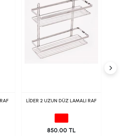
 RAF
LİDER 2 UZUN DÜZ LAMALI RAF
LİDER 2
850.00 TL
7