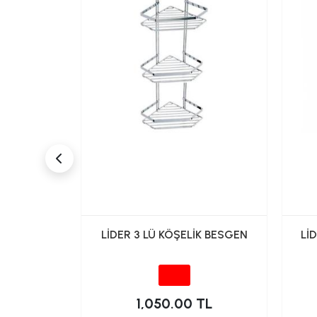
KÖŞELİK
LİDER 3 LÜ KÖŞELİK BESGEN
Lİ
5*15)
TL
1,050.00 TL