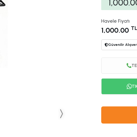
1,000.0
Havele Fiyatı
T
1,000.00
Güvenilir Alışver
TE
TI