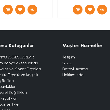
end Kategoriler
Müşteri Hizmetleri
NYO AKSESUARLARI
İletişim
m Banyo Aksesuarları
S.S.S.
alet ve Klozet Fırçaları
Detaylı Arama
klık Fırçalık ve Kağıtlık
Hakkımızda
 Rafları
bunluklar
alet Kağıtlıkları
 Fırçalıklar
panserlikler