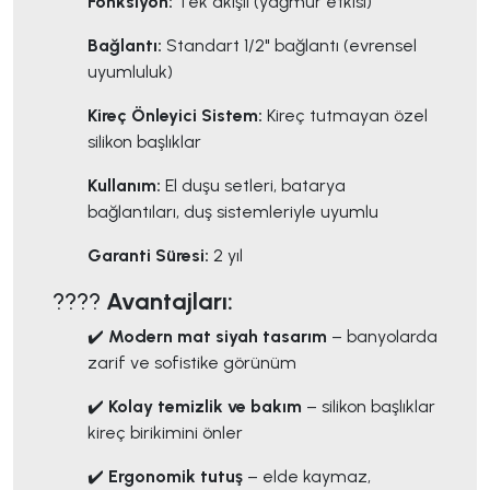
Fonksiyon:
Tek akışlı (yağmur etkisi)
Bağlantı:
Standart 1/2" bağlantı (evrensel
uyumluluk)
Kireç Önleyici Sistem:
Kireç tutmayan özel
silikon başlıklar
Kullanım:
El duşu setleri, batarya
bağlantıları, duş sistemleriyle uyumlu
Garanti Süresi:
2 yıl
????
Avantajları:
✔️
Modern mat siyah tasarım
– banyolarda
zarif ve sofistike görünüm
✔️
Kolay temizlik ve bakım
– silikon başlıklar
kireç birikimini önler
✔️
Ergonomik tutuş
– elde kaymaz,