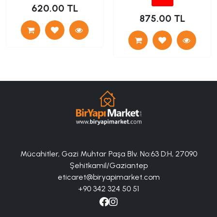
620.00 TL
875.00 TL
Mücahitler, Gazi Muhtar Paşa Blv. No:63 D:H, 27090
Şehitkamil/Gaziantep
eticaret@biryapimarket.com
+90 342 324 50 51