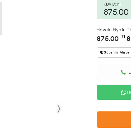
KDV Dahil
875.00
Havele Fiyatı
T
TL
875.00
8
Güvenilir Alışver
TE
TI