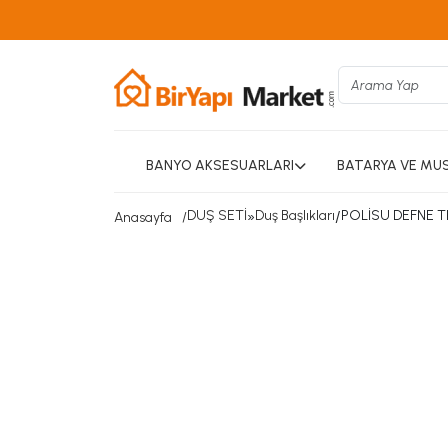
BANYO AKSESUARLARI
BATARYA VE MU
DUŞ SETİ
»
Duş Başlıkları
/
POLİSU DEFNE T
Anasayfa