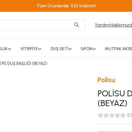
Tüm Ürünlerde %10 İndirim!
Yardım
Hakkımız
SLUK
VİTRİFİYE
DUŞ SETİ
SiFON
MUTFAK AKSE
EPE DUŞ BAŞLIĞI (BEYAZ)
Polisu
POLİSU D
(BEYAZ)
0