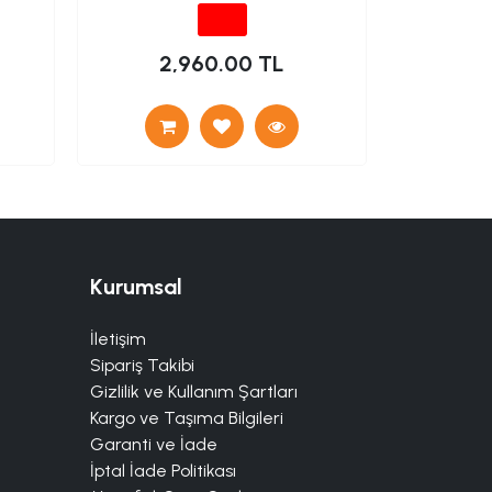
2,960.00 TL
3
Kurumsal
İletişim
Sipariş Takibi
Gizlilik ve Kullanım Şartları
Kargo ve Taşıma Bilgileri
Garanti ve İade
İptal İade Politikası