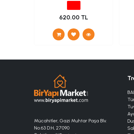
TL
620.00 TL
Tr
BA
Tü
Tuv
Aya
Mücahitler, Gazi Muhtar Paşa Blv.
Duş
No:63 D:H, 27090
Sa