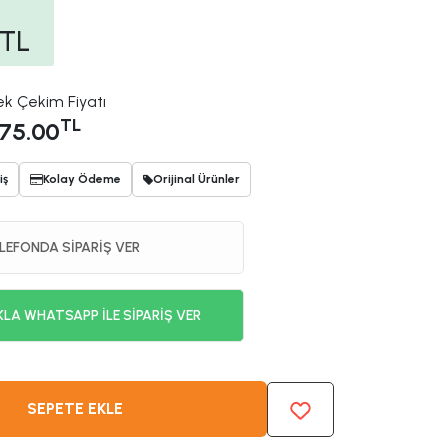
TL
ek Çekim Fiyatı
TL
75.00
iş
Kolay Ödeme
Orijinal Ürünler
LEFONDA SİPARİŞ VER
KLA WHATSAPP İLE SİPARİŞ VER
SEPETE EKLE