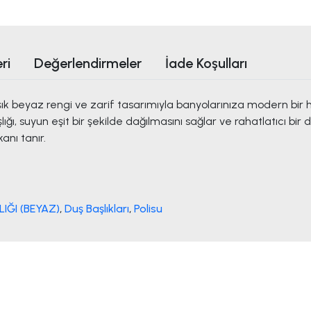
ri
Değerlendirmeler
İade Koşulları
ık beyaz rengi ve zarif tasarımıyla banyolarınıza modern bir h
ı, suyun eşit bir şekilde dağılmasını sağlar ve rahatlatıcı bir
anı tanır.
IĞI (BEYAZ)
,
Duş Başlıkları
,
Polisu