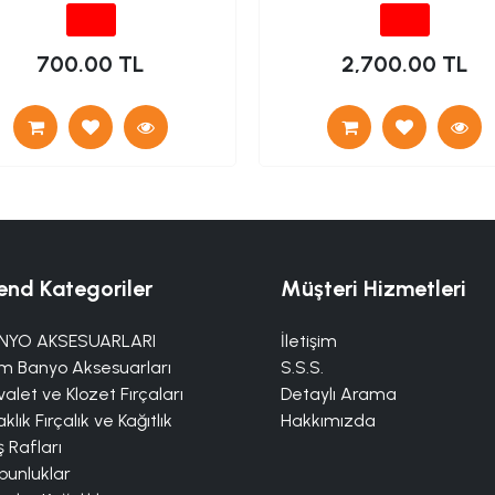
700.00 TL
2,700.00 TL
end Kategoriler
Müşteri Hizmetleri
NYO AKSESUARLARI
İletişim
m Banyo Aksesuarları
S.S.S.
alet ve Klozet Fırçaları
Detaylı Arama
klık Fırçalık ve Kağıtlık
Hakkımızda
 Rafları
bunluklar