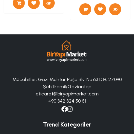
Mücahitler, Gazi Muhtar Paşa Blv. No:63 D:H, 27090
Şehitkamil/Gaziantep
eticaret@biryapimarket.com
+90 342 324 50 51
Trend Kategoriler