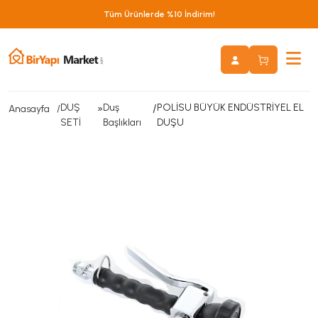
Tüm Ürünlerde %10 İndirim!
DUŞ
»
Duş
/
POLİSU BÜYÜK ENDÜSTRİYEL EL
Anasayfa
SETİ
Başlıkları
DUŞU