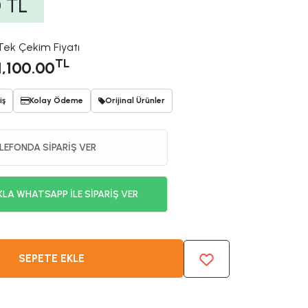
0
TL
Tek Çekim Fiyatı
TL
1,100.00
iş
Kolay Ödeme
Orijinal Ürünler
LEFONDA SİPARİŞ VER
KLA WHATSAPP İLE SİPARİŞ VER
SEPETE EKLE