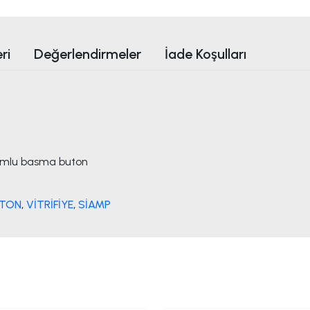
ri
Değerlendirmeler
İade Koşulları
mlu basma buton
UTON
,
VİTRİFİYE
,
SİAMP