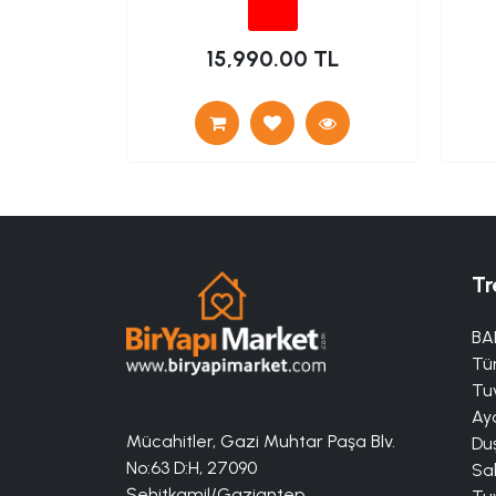
 TL
15,990.00 TL
Tr
BA
Tü
Tuv
Aya
Mücahitler, Gazi Muhtar Paşa Blv.
Duş
No:63 D:H, 27090
Sa
Şehitkamil/Gaziantep