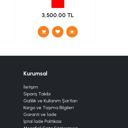
3,500.00 TL
17
Kurumsal
İletişim
Sipariş Takibi
Gizlilik ve Kullanım Şartları
Kargo ve Taşıma Bilgileri
Garanti ve İade
İptal İade Politikası