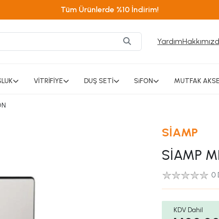
Tüm Ürünlerde %10 İndirim!
Yardım
Hakkımız
SLUK
VİTRİFİYE
DUŞ SETİ
SiFON
MUTFAK AKSE
ON
SİAMP
SİAMP M
0
KDV Dahil