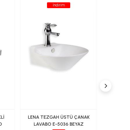
İndirim
Lİ
LENA TEZGAH ÜSTÜ ÇANAK
LENA A
O
LAVABO E-5036 BEYAZ
DAHİL 