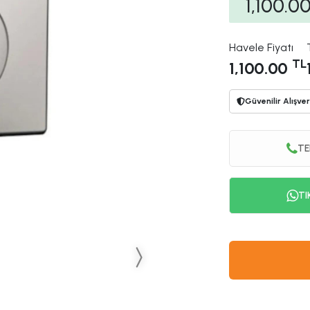
1,100.0
Havele Fiyatı
TL
1,100.00
Güvenilir Alışver
TE
TI