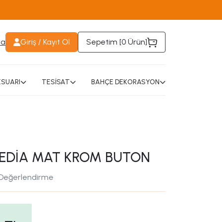
da
Giriş / Kayıt Ol
Sepetim [
0 Ürün
]
SUARI
TESİSAT
BAHÇE DEKORASYON
EDİA MAT KROM BUTON
 Değerlendirme