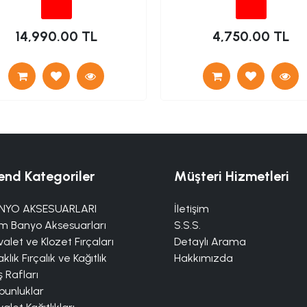
14,990.00 TL
4,750.00 TL
end Kategoriler
Müşteri Hizmetleri
NYO AKSESUARLARI
İletişim
m Banyo Aksesuarları
S.S.S.
alet ve Klozet Fırçaları
Detaylı Arama
klık Fırçalık ve Kağıtlık
Hakkımızda
 Rafları
bunluklar