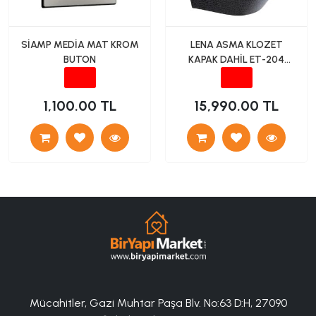
SİAMP MEDİA MAT KROM
LENA ASMA KLOZET
BUTON
KAPAK DAHİL ET-204
PARLAK SİYAH
1,100.00 TL
15,990.00 TL
Mücahitler, Gazi Muhtar Paşa Blv. No:63 D:H, 27090