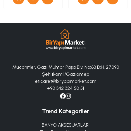
Mücahitler, Gazi Muhtar Paşa Blv. No:63 D:H, 27090
Şehitkamil/Gaziantep
eticaret@biryapimarket.com
+90 342 324 50 51
Trend Kategoriler
BANYO AKSESUARLARI