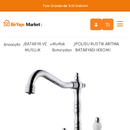
Tüm Ürünlerde %10 İndirim!
BATARYA VE
»
Mutfak
/
POLİSU RUSTİK ARITMA
Anasayfa
MUSLUK
Bataryaları
BATARYASI (KROM)