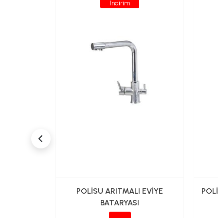
İndirim
İK EVİYE
POLİSU ARITMALI EVİYE
POL
N BORULU
BATARYASI