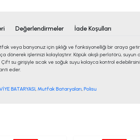
ri
Değerlendirmeler
İade Koşulları
tfak veya banyonuz için şıklığı ve fonksiyonelliği bir araya get
 dönerek işlerinizi kolaylaştırır. Köpük akışlı perlatörü, suyun
ft su girişiyle sıcak ve soğuk suyu kolayca kontrol edebilirsin
anti eder.
VİYE BATARYASI
,
Mutfak Bataryaları
,
Polisu