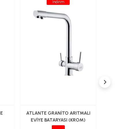
İndirim
YE
ATLANTE GRANİTO ARITMALI
FONTANA
EVİYE BATARYASI (KROM)
FM-K