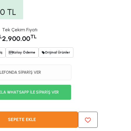
00
TL
Tek Çekim Fiyatı
L
TL
2,900.00
iş
Kolay Ödeme
Orijinal Ürünler
LEFONDA SİPARİŞ VER
KLA WHATSAPP İLE SİPARİŞ VER
SEPETE EKLE