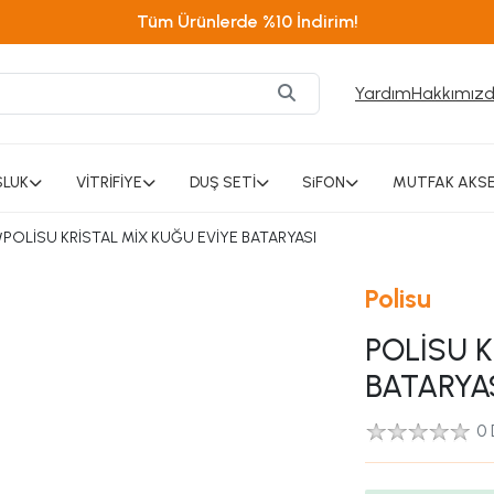
Tüm Ürünlerde %10 İndirim!
Yardım
Hakkımız
SLUK
VİTRİFİYE
DUŞ SETİ
SiFON
MUTFAK AKSE
/
POLİSU KRİSTAL MİX KUĞU EVİYE BATARYASI
Polisu
POLİSU K
BATARYA
0