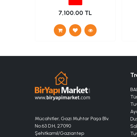
TL
7,100.00 TL
Tr
BA
Tü
Tuv
Aya
Mücahitler, Gazi Muhtar Paşa Blv.
Duş
No:63 D:H, 27090
Sa
Şehitkamil/Gaziantep
Tuv