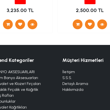
3,235.00 TL
2,500.00 TL
end Kategoriler
Müşteri Hizmetleri
NYO AKSESUARLARI
İletişim
m Banyo Aksesuarları
S.S.S.
alet ve Klozet Fırçaları
Detaylı Arama
klık Fırçalık ve Kağıtlık
Hakkımızda
 Rafları
bunluklar
alet Kağıtlıkları