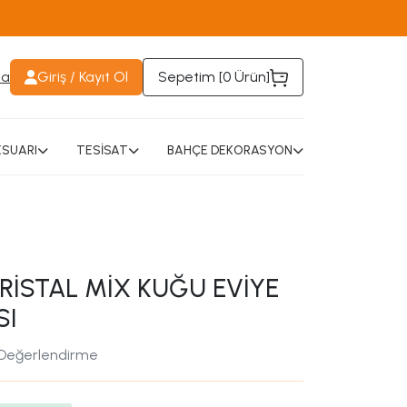
da
Giriş / Kayıt Ol
Sepetim [
0 Ürün
]
SUARI
TESİSAT
BAHÇE DEKORASYON
RİSTAL MİX KUĞU EVİYE
SI
 Değerlendirme