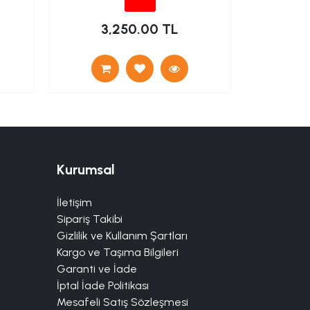
3,250.00 TL
12
Kurumsal
İletişim
Sipariş Takibi
Gizlilik ve Kullanım Şartları
Kargo ve Taşıma Bilgileri
Garanti ve İade
İptal İade Politikası
Mesafeli Satış Sözleşmesi