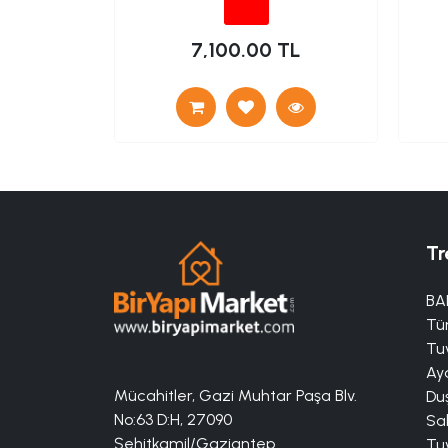
TL
7,100.00 TL
Tr
BA
Tü
Tuv
Aya
Mücahitler, Gazi Muhtar Paşa Blv.
Duş
No:63 D:H, 27090
Sa
Şehitkamil/Gaziantep
Tuv