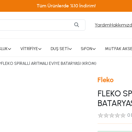
Tüm Ürünlerde %10 İndirim!
Yardım
Hakkımız
SLUK
VİTRİFİYE
DUŞ SETİ
SiFON
MUTFAK AKSE
/
FLEKO SPİRALLİ ARITMALI EVİYE BATARYASI (KROM)
Fleko
FLEKO SP
BATARYA
0