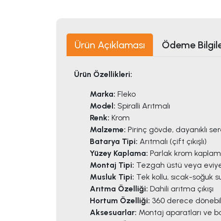
Ürün Açıklaması
Ödeme Bilgile
Ürün Özellikleri:
Marka:
Fleko
Model:
Spiralli Arıtmalı
Renk:
Krom
Malzeme:
Pirinç gövde, dayanıklı se
Batarya Tipi:
Arıtmalı (çift çıkışlı)
Yüzey Kaplama:
Parlak krom kapla
Montaj Tipi:
Tezgah üstü veya eviy
Musluk Tipi:
Tek kollu, sıcak-soğuk su
Arıtma Özelliği:
Dahili arıtma çıkışı
Hortum Özelliği:
360 derece dönebil
Aksesuarlar:
Montaj aparatları ve ba