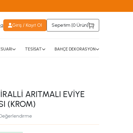
da
Giriş / Kayıt Ol
Sepetim [
0 Ürün
]
SUARI
TESİSAT
BAHÇE DEKORASYON
İRALLİ ARITMALI EVİYE
SI (KROM)
 Değerlendirme