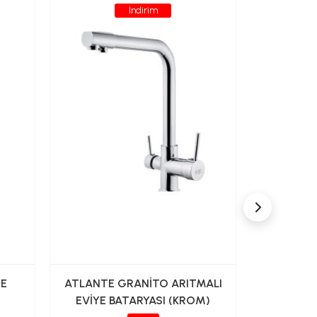
İndirim
YE
ATLANTE GRANİTO ARITMALI
FONTANA
EVİYE BATARYASI (KROM)
FM-K