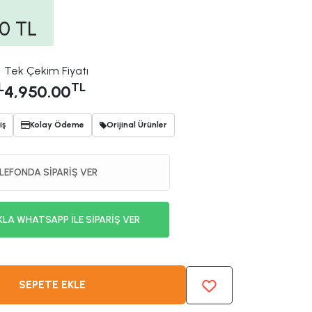
00
TL
Tek Çekim Fiyatı
L
TL
4,950.00
iş
Kolay Ödeme
Orijinal Ürünler
LEFONDA SİPARİŞ VER
KLA WHATSAPP İLE SİPARİŞ VER
SEPETE EKLE