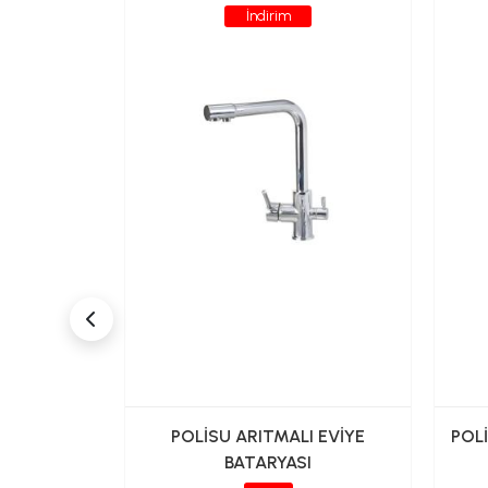
İndirim
İK EVİYE
POLİSU ARITMALI EVİYE
POL
N BORULU
BATARYASI