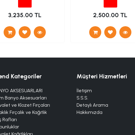
3,235.00 TL
2,500.00 TL
end Kategoriler
Müşteri Hizmetleri
NYO AKSESUARLARI
İletişim
m Banyo Aksesuarları
S.S.S.
alet ve Klozet Fırçaları
Detaylı Arama
klık Fırçalık ve Kağıtlık
Hakkımızda
 Rafları
bunluklar
alet Kağıtlıkları