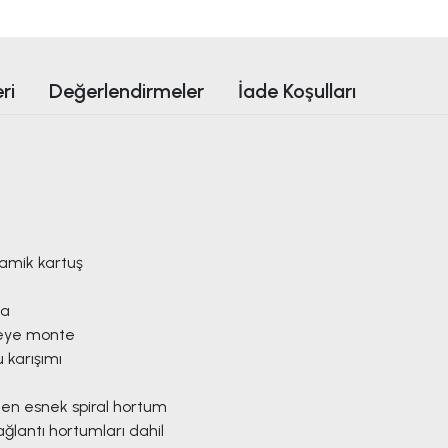
ri
Değerlendirmeler
İade Koşulları
ramik kartuş
ma
eye monte
 karışımı
en esnek spiral hortum
ğlantı hortumları dahil