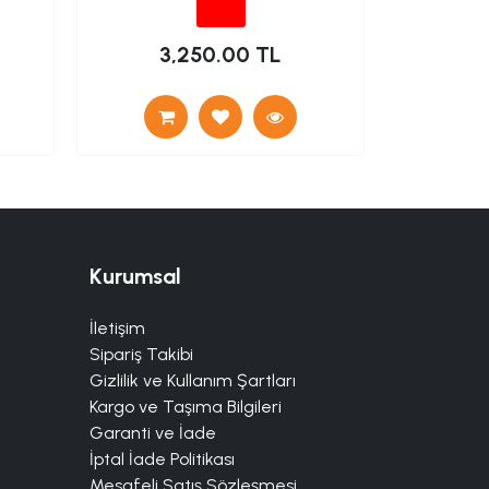
3,250.00 TL
12
Kurumsal
İletişim
Sipariş Takibi
Gizlilik ve Kullanım Şartları
Kargo ve Taşıma Bilgileri
Garanti ve İade
İptal İade Politikası
Mesafeli Satış Sözleşmesi