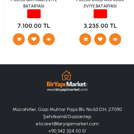
BATARYASI
EVİYE BATARYASI
7,100.00 TL
3,235.00 TL
Mücahitler, Gazi Muhtar Paşa Blv. No:63 D:H, 27090
Şehitkamil/Gaziantep
eticaret@biryapimarket.com
+90 342 324 50 51