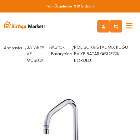
Tüm Ürünlerde %10 İndirim!
BATARYA
»
Mutfak
/
POLİSU KRİSTAL MİX KUĞU
Anasayfa
VE
Bataryaları
EVİYE BATARYASI (EĞİK
MUSLUK
BORULU)