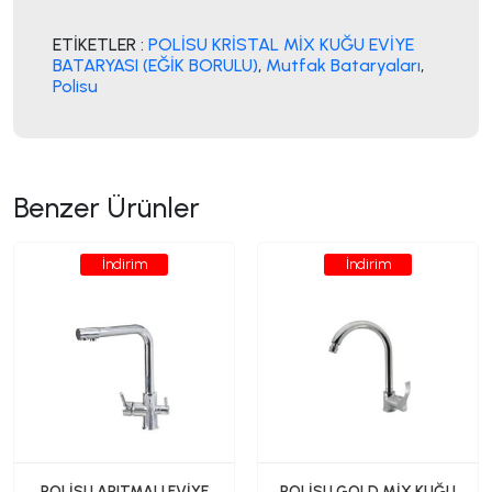
ETİKETLER :
POLİSU KRİSTAL MİX KUĞU EVİYE
BATARYASI (EĞİK BORULU)
,
Mutfak Bataryaları
,
Polisu
Benzer Ürünler
İndirim
İndirim
POLİSU ARITMALI EVİYE
POLİSU GOLD MİX KUĞU