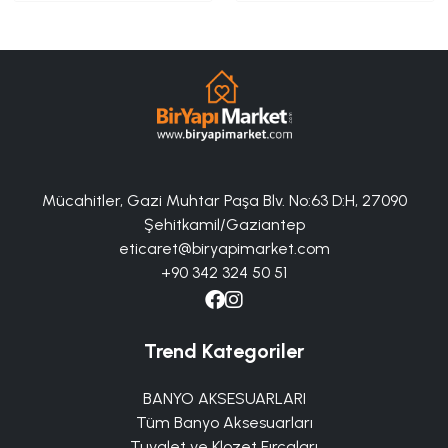
Mücahitler, Gazi Muhtar Paşa Blv. No:63 D:H, 27090
Şehitkamil/Gaziantep
eticaret@biryapimarket.com
+90 342 324 50 51
Trend Kategoriler
BANYO AKSESUARLARI
Tüm Banyo Aksesuarları
Tuvalet ve Klozet Fırçaları