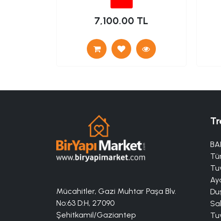
TL
7,100.00 TL
Tr
BA
Tü
Tuv
Aya
Mücahitler, Gazi Muhtar Paşa Blv.
Duş
No:63 D:H, 27090
Sa
Şehitkamil/Gaziantep
Tuv