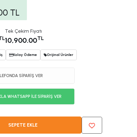
00
TL
Tek Çekim Fiyatı
TL
TL
10,900.00
iş
Kolay Ödeme
Orijinal Ürünler
LEFONDA SİPARİŞ VER
KLA WHATSAPP İLE SİPARİŞ VER
SEPETE EKLE