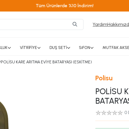
Tüm Ürünlerde %10 İndirim!
Yardım
Hakkımız
SLUK
VİTRİFİYE
DUŞ SETİ
SiFON
MUTFAK AKSE
/
POLİSU KARE ARITMA EVİYE BATARYASI (ESKİTME)
Polisu
POLİSU 
BATARYAS
0