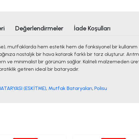
ri
Değerlendirmeler
İade Koşulları
tme), mutfaklarda hem estetik hem de fonksiyonel bir kullanım
ınıza nostaljik bir hava katarak farklı bir tarz oluşturur. Arıtm
dern ve minimalist bir görünüm sağlar. Kaliteli malzemeden ür
pratiklik getiren ideal bir bataryadır.
BATARYASI (ESKİTME)
,
Mutfak Bataryaları
,
Polisu