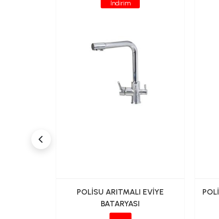
İndirim
İK EVİYE
POLİSU ARITMALI EVİYE
POL
N BORULU
BATARYASI