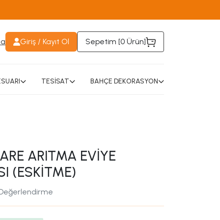
da
Giriş / Kayıt Ol
Sepetim [
0 Ürün
]
SUARI
TESİSAT
BAHÇE DEKORASYON
KARE ARITMA EVİYE
I (ESKİTME)
 Değerlendirme