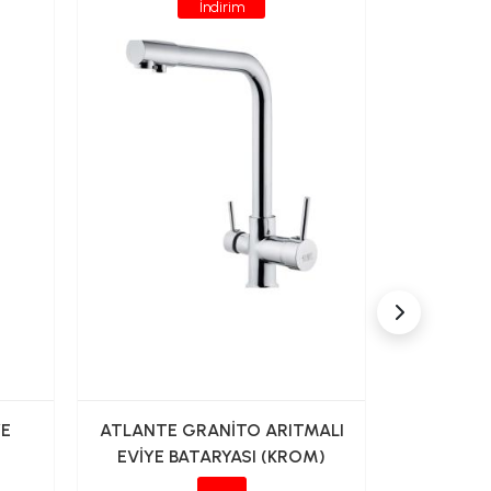
İndirim
YE
ATLANTE GRANİTO ARITMALI
FONTANA
EVİYE BATARYASI (KROM)
FM-K