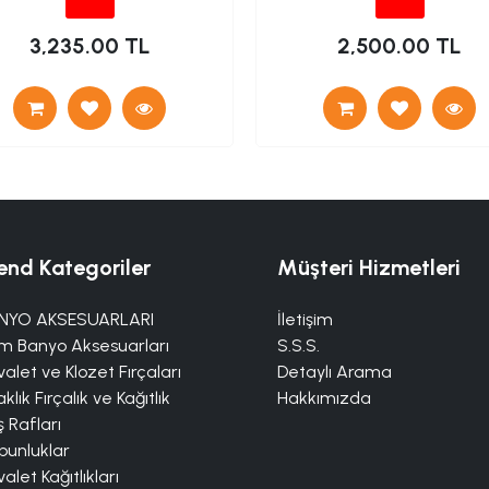
3,235.00 TL
2,500.00 TL
end Kategoriler
Müşteri Hizmetleri
NYO AKSESUARLARI
İletişim
m Banyo Aksesuarları
S.S.S.
alet ve Klozet Fırçaları
Detaylı Arama
klık Fırçalık ve Kağıtlık
Hakkımızda
 Rafları
bunluklar
alet Kağıtlıkları