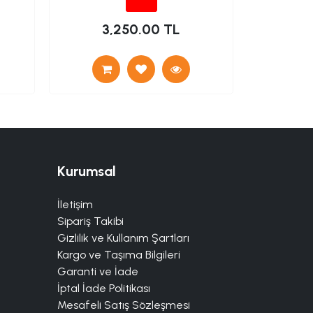
3,250.00 TL
12
Kurumsal
İletişim
Sipariş Takibi
Gizlilik ve Kullanım Şartları
Kargo ve Taşıma Bilgileri
Garanti ve İade
İptal İade Politikası
Mesafeli Satış Sözleşmesi