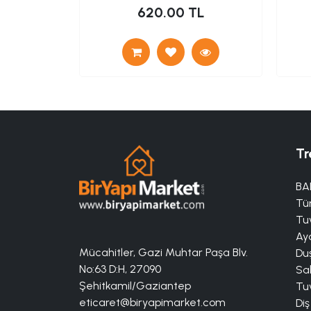
TL
620.00 TL
Tr
BA
Tü
Tuv
Aya
Mücahitler, Gazi Muhtar Paşa Blv.
Duş
No:63 D:H, 27090
Sa
Şehitkamil/Gaziantep
Tuv
eticaret@biryapimarket.com
Diş