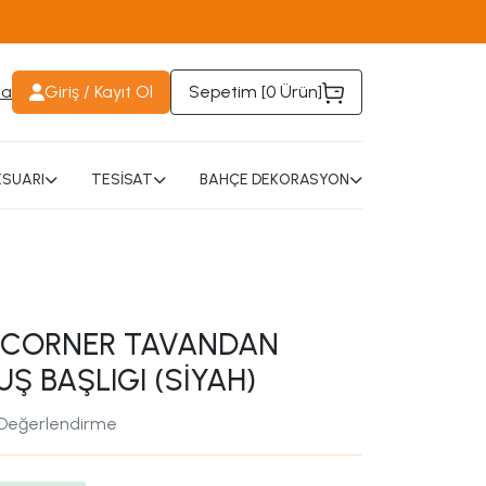
da
Giriş / Kayıt Ol
Sepetim [
0 Ürün
]
SUARI
TESİSAT
BAHÇE DEKORASYON
 CORNER TAVANDAN
UŞ BAŞLIGI (SİYAH)
 Değerlendirme