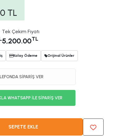
00
TL
Tek Çekim Fiyatı
L
TL
5,200.00
iş
Kolay Ödeme
Orijinal Ürünler
LEFONDA SİPARİŞ VER
KLA WHATSAPP İLE SİPARİŞ VER
SEPETE EKLE