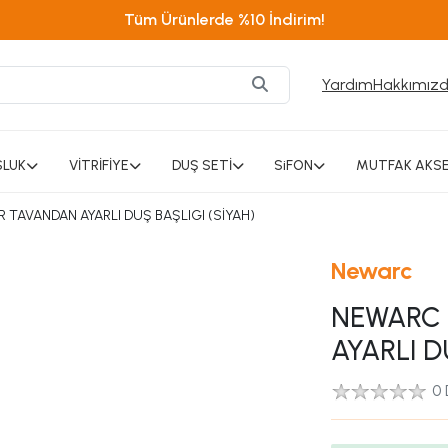
Tüm Ürünlerde %10 İndirim!
Yardım
Hakkımız
SLUK
VİTRİFİYE
DUŞ SETİ
SiFON
MUTFAK AKSE
TAVANDAN AYARLI DUŞ BAŞLIGI (SİYAH)
Newarc
NEWARC
AYARLI D
0