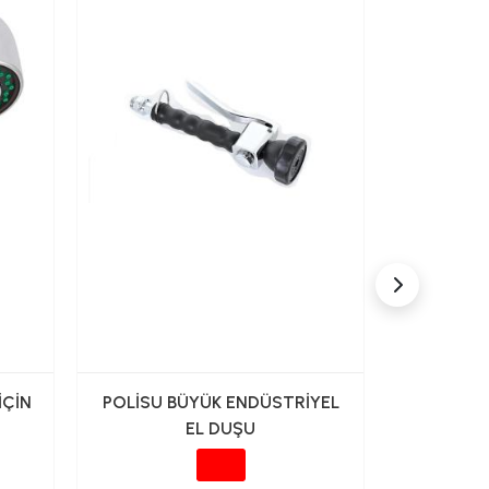
İÇİN
POLİSU BÜYÜK ENDÜSTRİYEL
GMS O
EL DUŞU
PERL