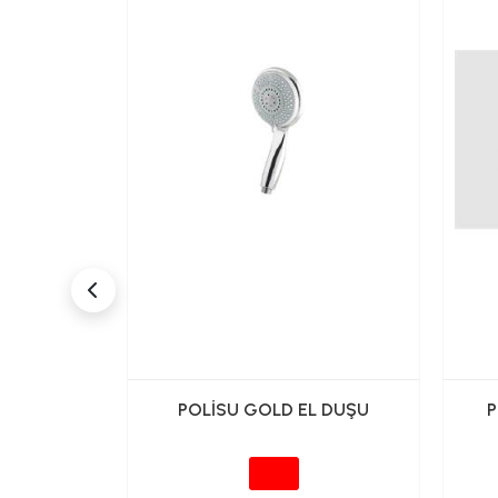
TEPE DUŞ
POLİSU GOLD EL DUŞU
P
AZ)