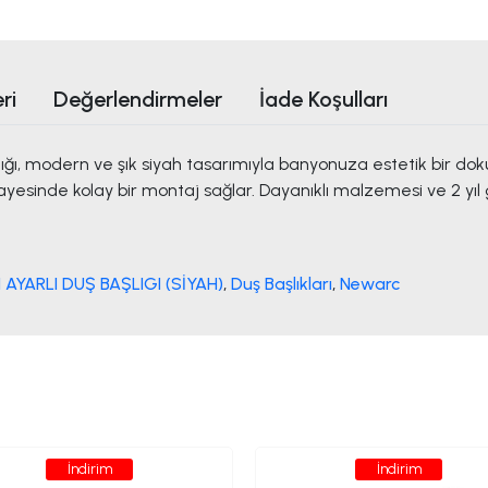
ri
Değerlendirmeler
İade Koşulları
ğı, modern ve şık siyah tasarımıyla banyonuza estetik bir do
ayesinde kolay bir montaj sağlar. Dayanıklı malzemesi ve 2 yıl 
YARLI DUŞ BAŞLIGI (SİYAH)
,
Duş Başlıkları
,
Newarc
İndirim
İndirim