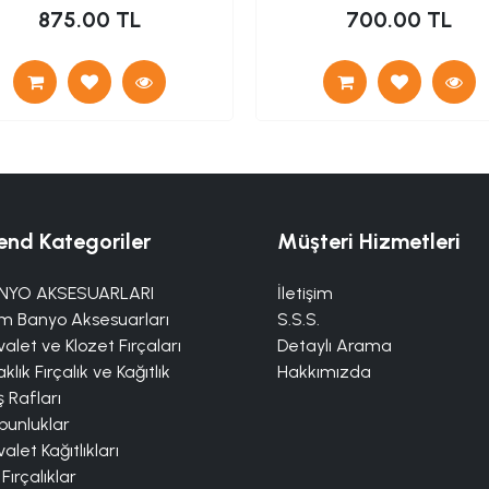
875.00 TL
700.00 TL
end Kategoriler
Müşteri Hizmetleri
NYO AKSESUARLARI
İletişim
m Banyo Aksesuarları
S.S.S.
alet ve Klozet Fırçaları
Detaylı Arama
klık Fırçalık ve Kağıtlık
Hakkımızda
 Rafları
bunluklar
alet Kağıtlıkları
 Fırçalıklar