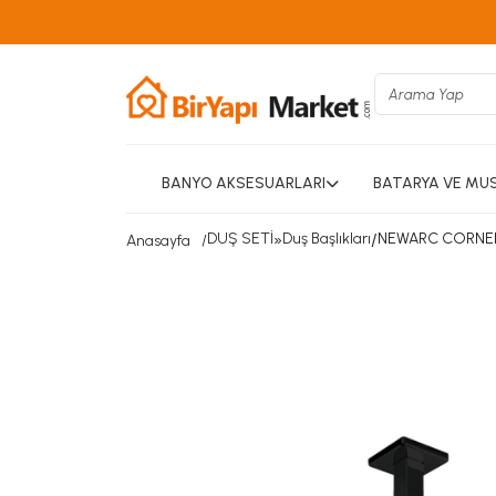
BANYO AKSESUARLARI
BATARYA VE MU
DUŞ SETİ
»
Duş Başlıkları
/
NEWARC CORNER 
Anasayfa