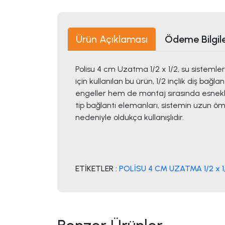
Ürün Açıklaması
Ödeme Bilgile
Polisu 4 cm Uzatma 1/2 x 1/2, su sistemle
için kullanılan bu ürün, 1/2 inçlik diş ba
engeller hem de montaj sırasında esneklik 
tip bağlantı elemanları, sistemin uzun öm
nedeniyle oldukça kullanışlıdır.
ETİKETLER :
POLİSU 4 CM UZATMA 1/2 x 1