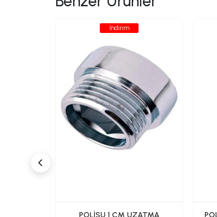
Benzer Ürünler
İndirim
PERLATÖR
POLİSU 1 CM UZATMA
POL