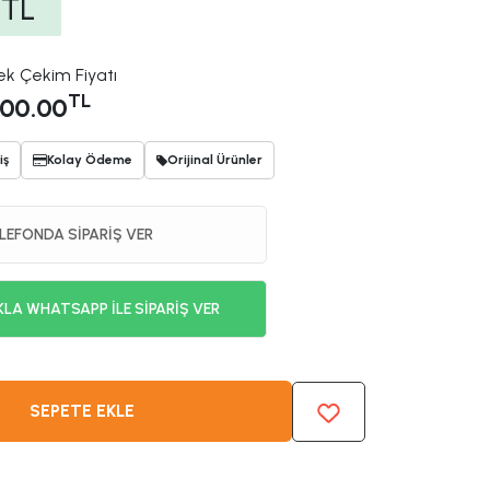
TL
ek Çekim Fiyatı
TL
00.00
iş
Kolay Ödeme
Orijinal Ürünler
LEFONDA SİPARİŞ VER
KLA WHATSAPP İLE SİPARİŞ VER
SEPETE EKLE