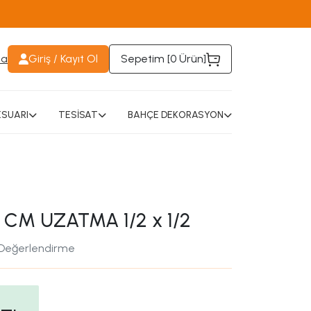
da
Giriş / Kayıt Ol
Sepetim [
0 Ürün
]
SUARI
TESİSAT
BAHÇE DEKORASYON
 CM UZATMA 1/2 x 1/2
 Değerlendirme