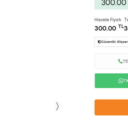
300.00
Havele Fiyatı
T
TL
300.00
3
Güvenilir Alışver
TE
TI