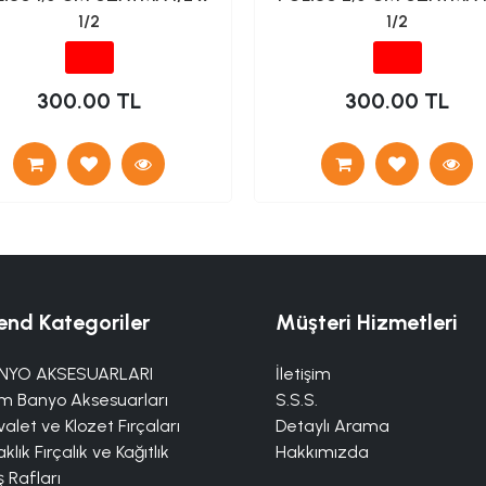
1/2
1/2
300.00 TL
300.00 TL
end Kategoriler
Müşteri Hizmetleri
NYO AKSESUARLARI
İletişim
m Banyo Aksesuarları
S.S.S.
alet ve Klozet Fırçaları
Detaylı Arama
klık Fırçalık ve Kağıtlık
Hakkımızda
 Rafları