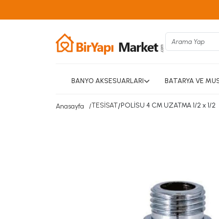
BANYO AKSESUARLARI
BATARYA VE MU
TESİSAT
/
POLİSU 4 CM UZATMA 1/2 x 1/2
Anasayfa