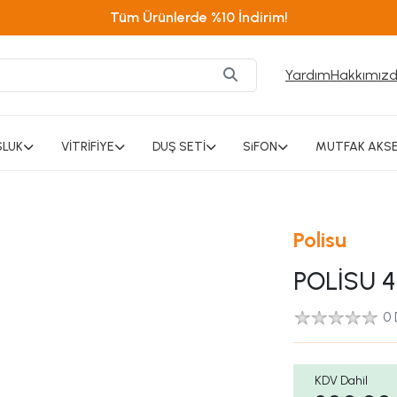
Tüm Ürünlerde %10 İndirim!
Yardım
Hakkımız
SLUK
VİTRİFİYE
DUŞ SETİ
SiFON
MUTFAK AKSE
Polisu
POLİSU 4
0
KDV Dahil