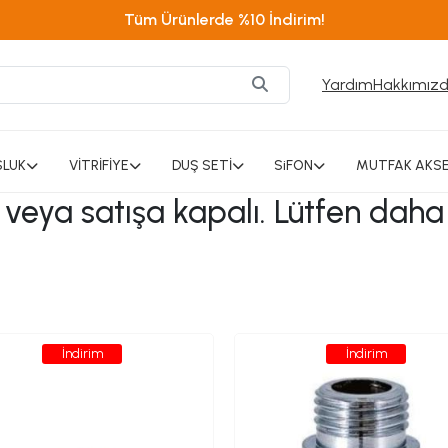
Tüm Ürünlerde %10 İndirim!
Yardım
Hakkımız
SLUK
VİTRİFİYE
DUŞ SETİ
SiFON
MUTFAK AKSE
ı veya satışa kapalı. Lütfen daha
İndirim
İndirim