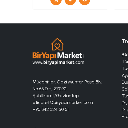
Tr
BA
Tü
Tuv
Aya
Mücahitler, Gazi Muhtar Paşa Blv.
Duş
No:63 D:H, 27090
Sa
Şehitkamil/Gaziantep
Tuv
eticaret@biryapimarket.com
Diş
+90 342 324 50 51
Dis
Eta