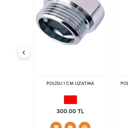
PERLATÖR
POLİSU 1 CM UZATMA
POL
L
300.00 TL