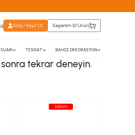
da
Giriş / Kayıt Ol
Sepetim [
0 Ürün
]
SUARI
TESİSAT
BAHÇE DEKORASYON
 sonra tekrar deneyin.
İndirim