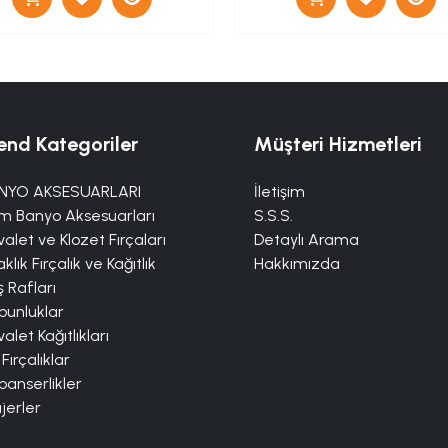
end Kategoriler
Müşteri Hizmetleri
NYO AKSESUARLARI
İletişim
m Banyo Aksesuarları
S.S.S.
alet ve Klozet Fırçaları
Detaylı Arama
klık Fırçalık ve Kağıtlık
Hakkımızda
 Rafları
bunluklar
alet Kağıtlıkları
 Fırçalıklar
panserlikler
jerler