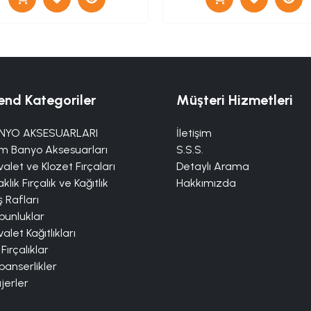
end Kategoriler
Müşteri Hizmetleri
NYO AKSESUARLARI
İletişim
m Banyo Aksesuarları
S.S.S.
alet ve Klozet Fırçaları
Detaylı Arama
klık Fırçalık ve Kağıtlık
Hakkımızda
 Rafları
bunluklar
alet Kağıtlıkları
 Fırçalıklar
panserlikler
jerler