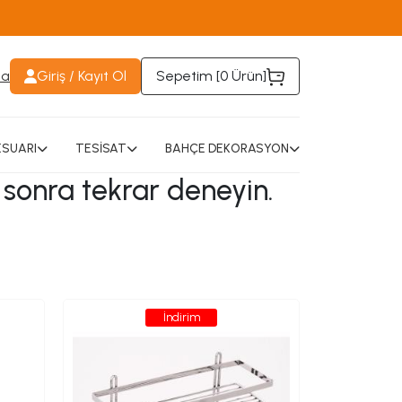
da
Giriş / Kayıt Ol
Sepetim [
0 Ürün
]
SUARI
TESİSAT
BAHÇE DEKORASYON
 sonra tekrar deneyin.
İndirim