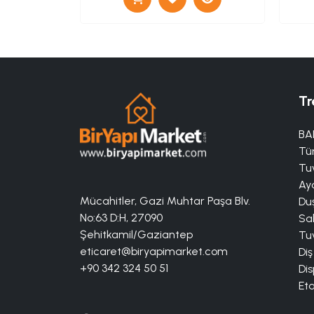
Tr
BA
Tü
Tuv
Aya
Mücahitler, Gazi Muhtar Paşa Blv.
Duş
No:63 D:H, 27090
Sa
Şehitkamil/Gaziantep
Tuv
eticaret@biryapimarket.com
Diş
+90 342 324 50 51
Dis
Eta