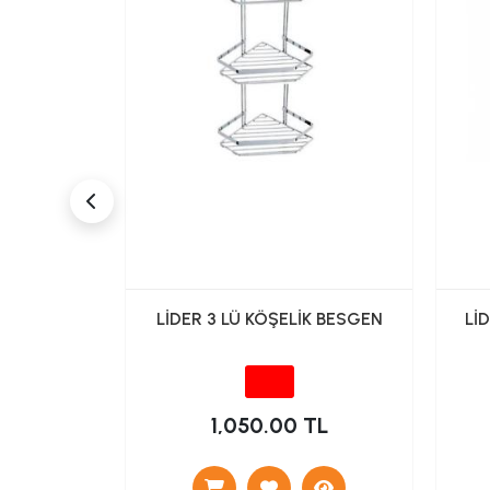
MPUANLIK
LİDER 3 LÜ KÖŞELİK BESGEN
Lİ
M)
TL
1,050.00 TL