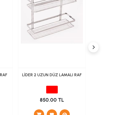
 RAF
LİDER 2 UZUN DÜZ LAMALI RAF
LİDER 2
850.00 TL
7