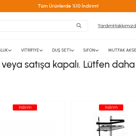
Tüm Ürünlerde %10 İndirim!
Yardım
Hakkımız
SLUK
VİTRİFİYE
DUŞ SETİ
SiFON
MUTFAK AKSE
ı veya satışa kapalı. Lütfen daha
İndirim
İndirim