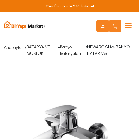
Tüm Ürünlerde %10 İndirim!
BATARYA VE
»
Banyo
/
NEWARC SLİM BANYO
Anasayfa
MUSLUK
Bataryaları
BATARYASI