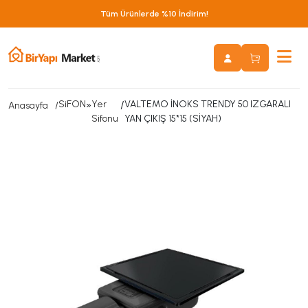
Tüm Ürünlerde %10 İndirim!
SiFON
»
Yer
/
VALTEMO İNOKS TRENDY 50 IZGARALI
Anasayfa
Sifonu
YAN ÇIKIŞ 15*15 (SİYAH)