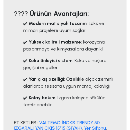
????
Ürünün Avantajları:
✔️
Modern mat siyah tasarım
: Lüks ve
mimari projelere uyum sağlar
✔️
Yüksek kaliteli malzeme
: Korozyona,
paslanmaya ve kimyasallara dayanıklı
✔️
Koku önleyici sistem
: Koku ve haşere
geçişini engeller
✔️
Yan çıkış özelliği
: Özellikle alçak zeminli
alanlarda tesisata uygun montaj kolaylığı
✔️
Kolay bakım
: Izgara kolayca sökülüp
temizlenebilir
ETİKETLER :
VALTEMO İNOKS TRENDY 50
IZGARALI YAN ÇIKIŞ 15*15 (SİYAH)
,
Yer Sifonu
,