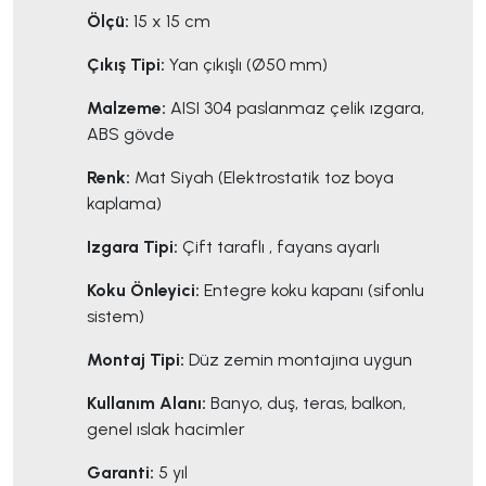
Ölçü:
15 x 15 cm
Çıkış Tipi:
Yan çıkışlı (Ø50 mm)
Malzeme:
AISI 304 paslanmaz çelik ızgara,
ABS gövde
Renk:
Mat Siyah (Elektrostatik toz boya
kaplama)
Izgara Tipi:
Çift taraflı , fayans ayarlı
Koku Önleyici:
Entegre koku kapanı (sifonlu
sistem)
Montaj Tipi:
Düz zemin montajına uygun
Kullanım Alanı:
Banyo, duş, teras, balkon,
genel ıslak hacimler
Garanti:
5 yıl