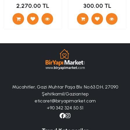
2,270.00 TL
300.00 TL
Mücahitler, Gazi Muhtar Paşa Blv. No:63 D:H, 27090
Şehitkamil/Gaziantep
eticaret@biryapimarket.com
+90 342 324 50 51