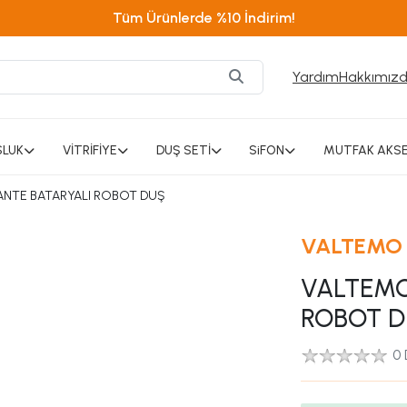
Tüm Ürünlerde %10 İndirim!
Yardım
Hakkımız
SLUK
VİTRİFİYE
DUŞ SETİ
SiFON
MUTFAK AKSE
NTE BATARYALI ROBOT DUŞ
VALTEMO
VALTEMO
ROBOT 
0