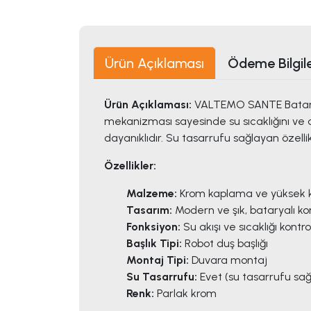
Ürün Açıklaması
Ödeme Bilgile
Ürün Açıklaması:
VALTEMO SANTE Bataryalı
mekanizması sayesinde su sıcaklığını ve a
dayanıklıdır. Su tasarrufu sağlayan özell
Özellikler:
Malzeme:
Krom kaplama ve yüksek ka
Tasarım:
Modern ve şık, bataryalı k
Fonksiyon:
Su akışı ve sıcaklığı kontr
Başlık Tipi:
Robot duş başlığı
Montaj Tipi:
Duvara montaj
Su Tasarrufu:
Evet (su tasarrufu sağl
Renk:
Parlak krom