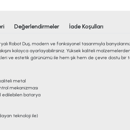
ri
Değerlendirmeler
İade Koşulları
 Robot Duş, modern ve fonksiyonel tasarımıyla banyolarınıza ş
kışını kolayca ayarlayabilirsiniz. Yüksek kaliteli malzemelerde
ikleri ve estetik görünümü ile hem şık hem de çevre dostu bir t
liteli metal
ontrol mekanizması
ol edilebilen batarya
ayan teknoloji ile)