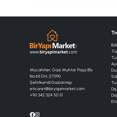
Tr
BA
Tü
Tuv
Aya
Mücahitler, Gazi Muhtar Paşa Blv.
Duş
No:63 D:H, 27090
Sa
Şehitkamil/Gaziantep
Tuv
eticaret@biryapimarket.com
Diş
+90 342 324 50 51
Dis
Eta