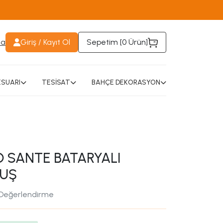
da
Giriş / Kayıt Ol
Sepetim [
0 Ürün
]
SUARI
TESİSAT
BAHÇE DEKORASYON
 SANTE BATARYALI
DUŞ
 Değerlendirme