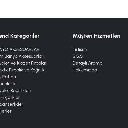
end Kategoriler
Müşteri Hizmetleri
NYO AKSESUARLARI
İletişim
m Banyo Aksesuarları
S.S.S.
alet ve Klozet Fırçaları
Detaylı Arama
klık Fırçalık ve Kağıtlık
Hakkımızda
 Rafları
bunluklar
alet Kağıtlıkları
 Fırçalıklar
panserlikler
jerler