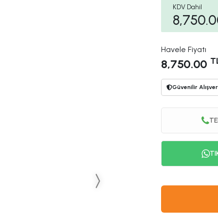
KDV Dahil
8,750.
Havele Fiyatı
T
8,750.00
Güvenilir Alışver
TE
TI