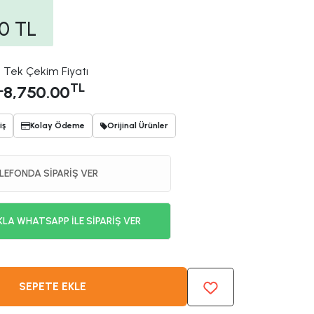
00
TL
Tek Çekim Fiyatı
L
TL
8,750.00
iş
Kolay Ödeme
Orijinal Ürünler
LEFONDA SİPARİŞ VER
KLA WHATSAPP İLE SİPARİŞ VER
SEPETE EKLE