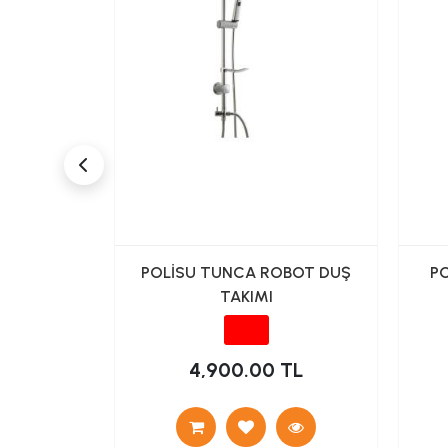
TARYALI
POLİSU TUNCA ROBOT DUŞ
PO
(ALTIN)
TAKIMI
 TL
4,900.00 TL