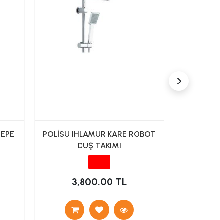
EPE
POLİSU IHLAMUR KARE ROBOT
NSK Sİ
DUŞ TAKIMI
ROBOT 
3,800.00 TL
25