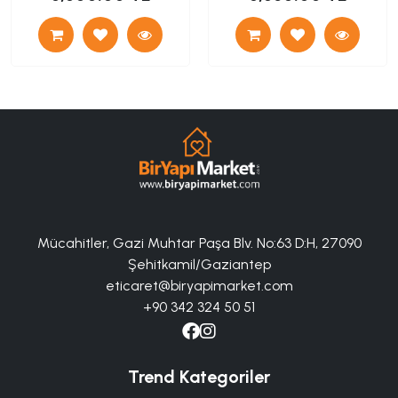
Mücahitler, Gazi Muhtar Paşa Blv. No:63 D:H, 27090
Şehitkamil/Gaziantep
eticaret@biryapimarket.com
+90 342 324 50 51
Trend Kategoriler