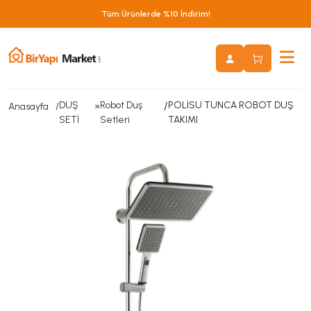
Tüm Ürünlerde %10 İndirim!
DUŞ
»
Robot Duş
/
POLİSU TUNCA ROBOT DUŞ
Anasayfa
SETİ
Setleri
TAKIMI