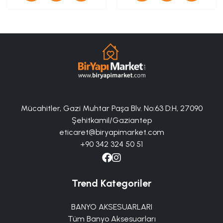
Mücahitler, Gazi Muhtar Paşa Blv. No:63 D:H, 27090
Şehitkamil/Gaziantep
eticaret@biryapimarket.com
+90 342 324 50 51
Trend Kategoriler
BANYO AKSESUARLARI
Tüm Banyo Aksesuarları