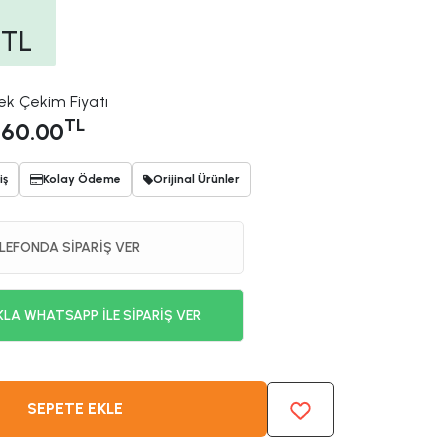
TL
ek Çekim Fiyatı
TL
60.00
iş
Kolay Ödeme
Orijinal Ürünler
LEFONDA SİPARİŞ VER
KLA WHATSAPP İLE SİPARİŞ VER
SEPETE EKLE