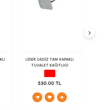
KLI
LİDER GEDİZ TAM KAPAKLI
SARAY LİD
TUVALET KAĞITLIGI
530.00 TL
1