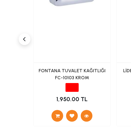
 AÇIK
FONTANA TUVALET KAĞITLIĞI
LİD
TLIK
FC-10103 KROM
L
1,950.00 TL