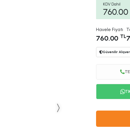
KDV Dahil
760.00
Havele Fiyatı
T
TL
760.00
7
Güvenilir Alışver
TE
TI