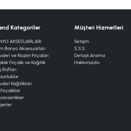
end Kategoriler
Müşteri Hizmetleri
NYO AKSESUARLARI
İletişim
m Banyo Aksesuarları
S.S.S.
alet ve Klozet Fırçaları
Detaylı Arama
klık Fırçalık ve Kağıtlık
Hakkımızda
 Rafları
bunluklar
alet Kağıtlıkları
 Fırçalıklar
panserlikler
jerler