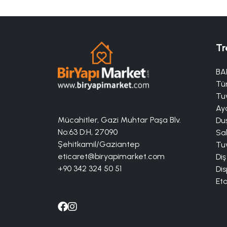
Tr
BA
Tü
Tuv
Aya
Mücahitler, Gazi Muhtar Paşa Blv.
Duş
No:63 D:H, 27090
Sa
Şehitkamil/Gaziantep
Tuv
eticaret@biryapimarket.com
Diş
+90 342 324 50 51
Dis
Eta