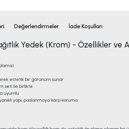
ri
Değerlendirmeler
İade Koşulları
ğıtlık Yedek (Krom) - Özellikler ve 
plama)
yerek estetik bir görünüm sunar
seti ile birlikte
na uyumlu
anıklı yapı, paslanmaya karşı koruma
yonuzda hem işlevselliği hem de estetiği ön plana çıkaran bir 