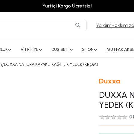
Yurtiçi Kargo Ücretsiz!
Yardım
Hakkımız
SLUK
VİTRİFİYE
DUŞ SETİ
SiFON
MUTFAK AKSE
rı
/
DUXXA NATURA KAPAKLI KAĞITLIK YEDEK (KROM)
Duxxa
DUXXA N
YEDEK (
0