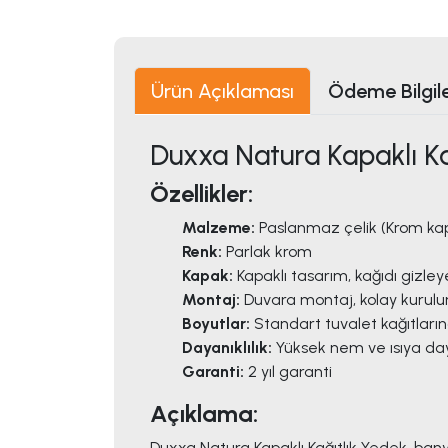
Ürün Açıklaması
Ödeme Bilgile
Duxxa Natura Kapaklı Ka
Özellikler:
Malzeme:
Paslanmaz çelik (Krom ka
Renk:
Parlak krom
Kapak:
Kapaklı tasarım, kağıdı gizle
Montaj:
Duvara montaj, kolay kurulum 
Boyutlar:
Standart tuvalet kağıtları
Dayanıklılık:
Yüksek nem ve ısıya day
Garanti:
2 yıl garanti
Açıklama:
Duxxa Natura Kapaklı Kağıtlık Yedek, ban