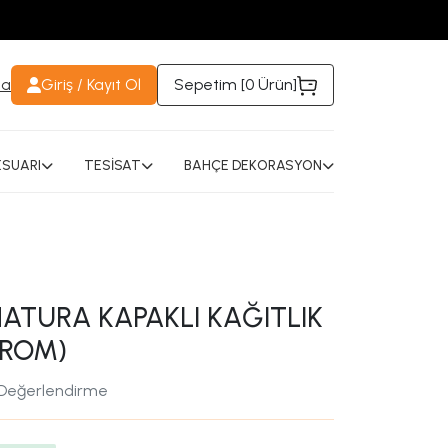
da
Giriş / Kayıt Ol
Sepetim [
0 Ürün
]
SUARI
TESİSAT
BAHÇE DEKORASYON
ATURA KAPAKLI KAĞITLIK
KROM)
 Değerlendirme