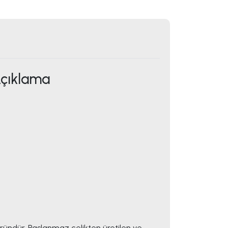
Açıklama
üründür. Paslanmaz çelikten üretilen ve