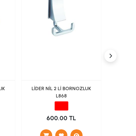
LIK
LİDER NİL 2 Lİ BORNOZLUK
LİDER N
L868
BORNOZL
600.00 TL
1