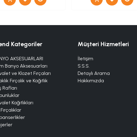
end Kategoriler
Müşteri Hizmetleri
NYO AKSESUARLARI
İletişim
m Banyo Aksesuarları
S.S.S.
alet ve Klozet Fırçaları
Detaylı Arama
klık Fırçalık ve Kağıtlık
Hakkımızda
 Rafları
bunluklar
alet Kağıtlıkları
 Fırçalıklar
panserlikler
jerler