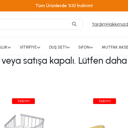
Tüm Ürünlerde %10 İndirim!
Yardım
Hakkımız
SLUK
VİTRİFİYE
DUŞ SETİ
SiFON
MUTFAK AKSE
ı veya satışa kapalı. Lütfen daha
İndirim
İndirim