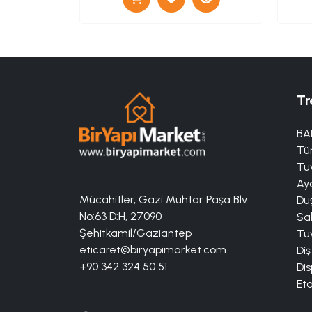
Tr
BA
Tü
Tuv
Aya
Mücahitler, Gazi Muhtar Paşa Blv.
Duş
No:63 D:H, 27090
Sa
Şehitkamil/Gaziantep
Tuv
eticaret@biryapimarket.com
Diş
+90 342 324 50 51
Dis
Eta