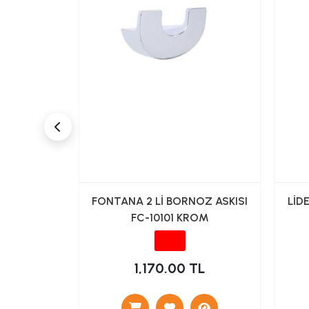
ORNOZLUK
FONTANA 2 Lİ BORNOZ ASKISI
LİD
H)
FC-10101 KROM
L
1,170.00 TL