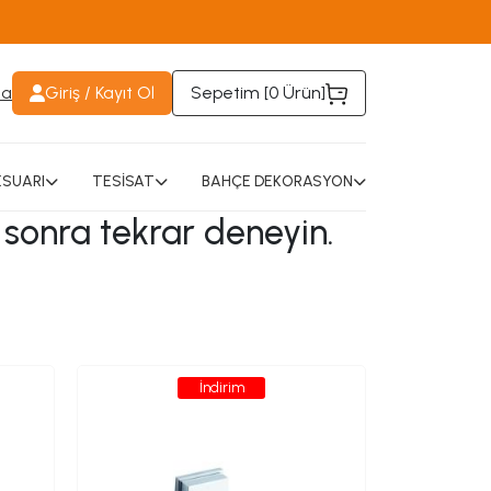
da
Giriş / Kayıt Ol
Sepetim [
0 Ürün
]
SUARI
TESİSAT
BAHÇE DEKORASYON
 sonra tekrar deneyin.
İndirim