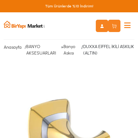
Tüm Ürünlerde %10 İndirim!
BANYO
»
Banyo
/
DUXXA EİFFEL İKİLİ ASKILIK
Anasayfa
AKSESUARLARI
Askısı
(ALTIN)