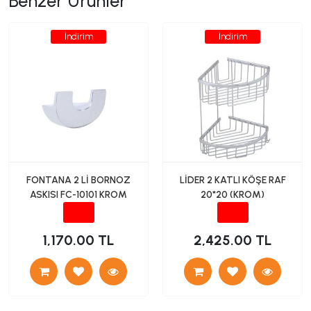
Benzer Ürünler
İndirim
İndirim
FONTANA 2 Lİ BORNOZ
LİDER 2 KATLI KÖŞE RAF
ASKISI FC-10101 KROM
20*20 (KROM)
1,170.00 TL
2,425.00 TL