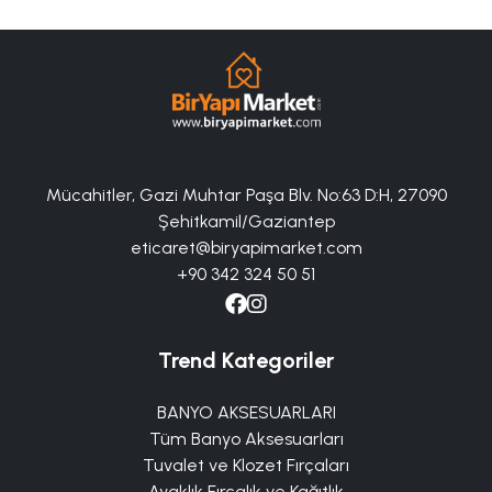
Mücahitler, Gazi Muhtar Paşa Blv. No:63 D:H, 27090
Şehitkamil/Gaziantep
eticaret@biryapimarket.com
+90 342 324 50 51
Trend Kategoriler
BANYO AKSESUARLARI
Tüm Banyo Aksesuarları
Tuvalet ve Klozet Fırçaları
Ayaklık Fırçalık ve Kağıtlık