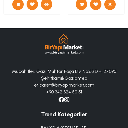
Mücahitler, Gazi Muhtar Paşa Blv. No:63 D:H, 27090
Şehitkamil/Gaziantep
eticaret@biryapimarket.com
+90 342 324 50 51
Trend Kategoriler
BANYO AKSESUARLARI