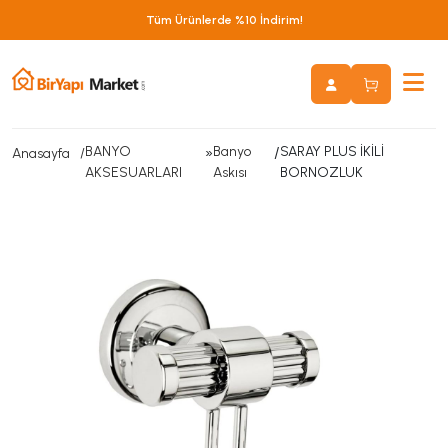
Tüm Ürünlerde %10 İndirim!
BANYO
»
Banyo
/
SARAY PLUS İKİLİ
Anasayfa
AKSESUARLARI
Askısı
BORNOZLUK