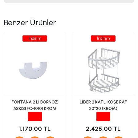
Benzer Ürünler
İndirim
İndirim
FONTANA 2 Lİ BORNOZ
LİDER 2 KATLI KÖŞE RAF
ASKISI FC-10101 KROM
20*20 (KROM)
1,170.00 TL
2,425.00 TL