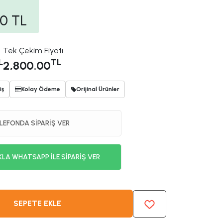
00
TL
Tek Çekim Fiyatı
L
TL
2,800.00
iş
Kolay Ödeme
Orijinal Ürünler
LEFONDA SİPARİŞ VER
KLA WHATSAPP İLE SİPARİŞ VER
SEPETE EKLE