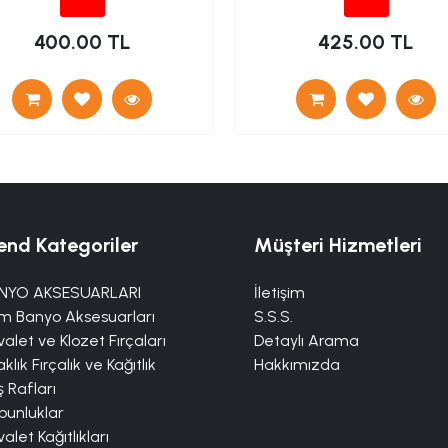
400.00 TL
425.00 TL
end Kategoriler
Müşteri Hizmetleri
NYO AKSESUARLARI
İletişim
m Banyo Aksesuarları
S.S.S.
alet ve Klozet Fırçaları
Detaylı Arama
klık Fırçalık ve Kağıtlık
Hakkımızda
 Rafları
bunluklar
alet Kağıtlıkları