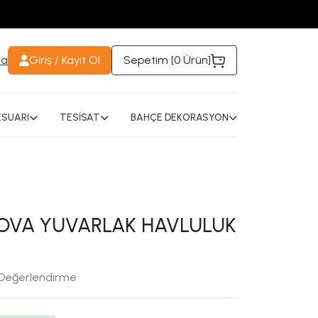
da
Giriş / Kayıt Ol
Sepetim [
0 Ürün
]
SUARI
TESİSAT
BAHÇE DEKORASYON
OVA YUVARLAK HAVLULUK
 Değerlendirme