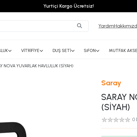
Tüm Ürünlerde %10 İndirim!
Yardım
Hakkımız
SLUK
VİTRİFİYE
DUŞ SETİ
SiFON
MUTFAK AKSE
Y NOVA YUVARLAK HAVLULUK (SİYAH)
Saray
SARAY N
(SİYAH)
0