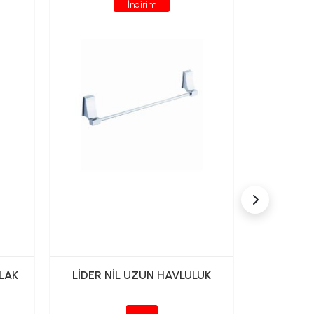
İndirim
LAK
LİDER NİL UZUN HAVLULUK
LİDER 
HAV