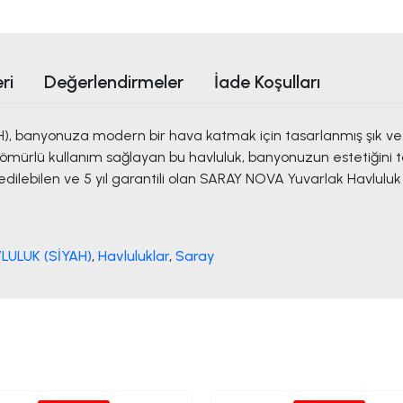
ri
Değerlendirmeler
İade Koşulları
nyonuza modern bir hava katmak için tasarlanmış şık ve kulla
 ömürlü kullanım sağlayan bu havluluk, banyonuzun estetiğini
ilebilen ve 5 yıl garantili olan SARAY NOVA Yuvarlak Havlulu
ULUK (SİYAH)
,
Havluluklar
,
Saray