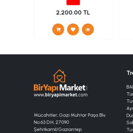
TL
2,200.00 TL
Tr
BA
Tü
Tuv
Aya
Mücahitler, Gazi Muhtar Paşa Blv.
Duş
No:63 D:H, 27090
Sa
Şehitkamil/Gaziantep
Tuv