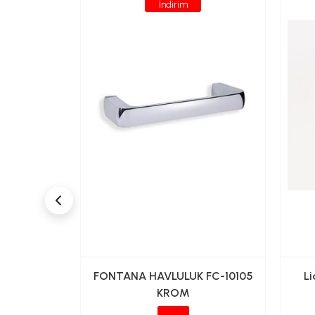
İndirim
K KAGIT
FONTANA HAVLULUK FC-10105
Li
TİK
KROM