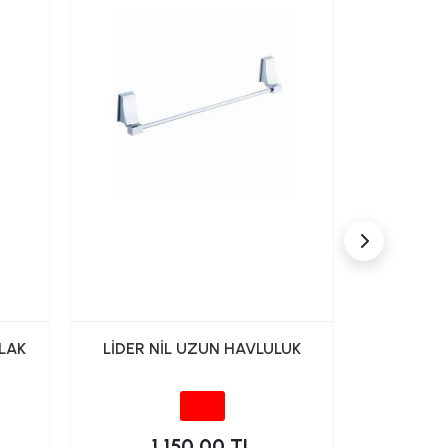
LAK
LİDER NİL UZUN HAVLULUK
LİDER 
HAV
1,150.00 TL