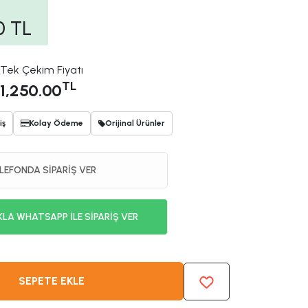
0
TL
Tek Çekim Fiyatı
TL
1,250.00
iş
Kolay Ödeme
Orijinal Ürünler
LEFONDA SİPARİŞ VER
KLA WHATSAPP İLE SİPARİŞ VER
SEPETE EKLE