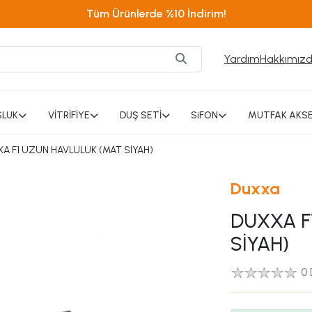
Tüm Ürünlerde %10 İndirim!
Yardım
Hakkımız
SLUK
VİTRİFİYE
DUŞ SETİ
SiFON
MUTFAK AKSE
A F1 UZUN HAVLULUK (MAT SİYAH)
Duxxa
DUXXA F
SİYAH)
0