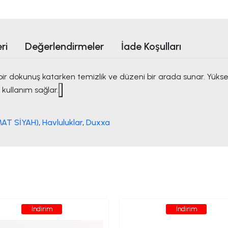
ri
Değerlendirmeler
İade Koşulları
 dokunuş katarken temizlik ve düzeni bir arada sunar. Yüksek
 kullanım sağlar.
MAT SİYAH)
,
Havluluklar
,
Duxxa
İndirim
İndirim