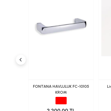
K KAGIT
FONTANA HAVLULUK FC-10105
Li
TİK
KROM
TL
2,200.00 TL