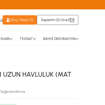
da
Giriş / Kayıt Ol
Sepetim [
0 Ürün
]
SUARI
TESİSAT
BAHÇE DEKORASYON
1 UZUN HAVLULUK (MAT
 Değerlendirme