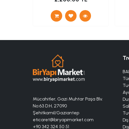
Tr
BA
Tü
Tuv
Aya
Mücahitler, Gazi Muhtar Paşa Blv.
Duş
No:63 D:H, 27090
Sa
Şehitkamil/Gaziantep
Tuv
eticaret@biryapimarket.com
Diş
+90 342 324 50 51
Dis