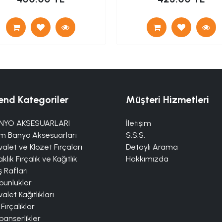
end Kategoriler
Müşteri Hizmetleri
NYO AKSESUARLARI
İletişim
m Banyo Aksesuarları
S.S.S.
alet ve Klozet Fırçaları
Detaylı Arama
klık Fırçalık ve Kağıtlık
Hakkımızda
 Rafları
bunluklar
alet Kağıtlıkları
 Fırçalıklar
panserlikler