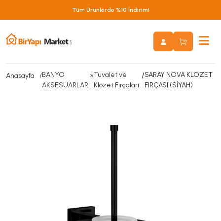
Tüm Ürünlerde %10 İndirim!
BANYO
»
Tuvalet ve
/
SARAY NOVA KLOZET
Anasayfa
AKSESUARLARI
Klozet Fırçaları
FIRÇASI (SİYAH)