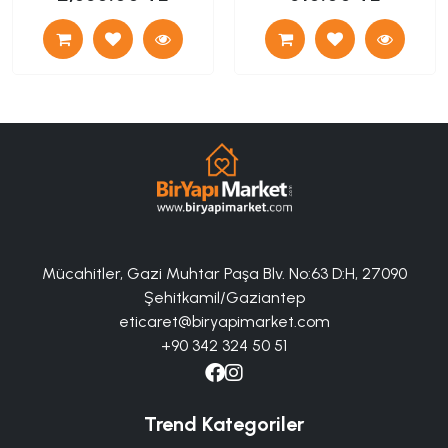
Mücahitler, Gazi Muhtar Paşa Blv. No:63 D:H, 27090
Şehitkamil/Gaziantep
eticaret@biryapimarket.com
+90 342 324 50 51
Trend Kategoriler