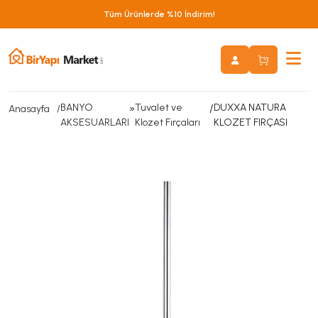
Tüm Ürünlerde %10 İndirim!
BANYO
»
Tuvalet ve
/
DUXXA NATURA
Anasayfa
AKSESUARLARI
Klozet Fırçaları
KLOZET FIRÇASI