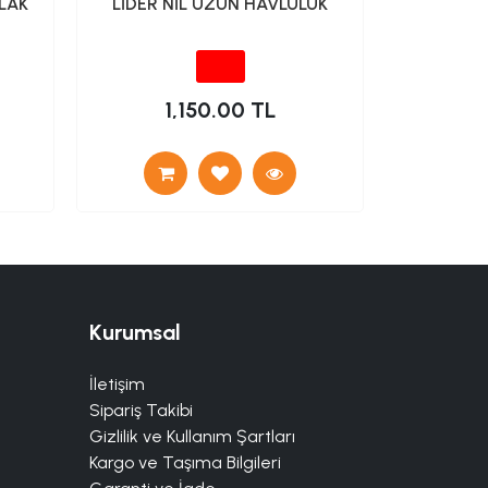
LAK
LİDER NİL UZUN HAVLULUK
LİDER 
HAV
1,150.00 TL
Kurumsal
İletişim
Sipariş Takibi
Gizlilik ve Kullanım Şartları
Kargo ve Taşıma Bilgileri