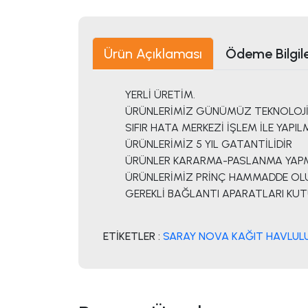
Ürün Açıklaması
Ödeme Bilgile
YERLİ ÜRETİM.
ÜRÜNLERİMİZ GÜNÜMÜZ TEKNOLOJİS
SIFIR HATA MERKEZİ İŞLEM İLE YAPIL
ÜRÜNLERİMİZ 5 YIL GATANTİLİDİR
ÜRÜNLER KARARMA-PASLANMA YAP
ÜRÜNLERİMİZ PRİNÇ HAMMADDE OLU
GEREKLİ BAĞLANTI APARATLARI KU
ETİKETLER :
SARAY NOVA KAĞIT HAVLUL