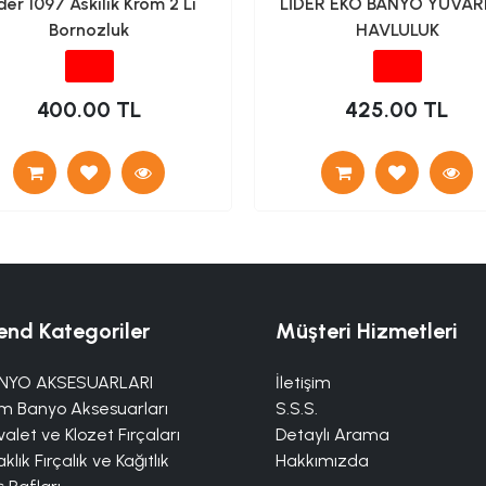
der 1097 Askılık Krom 2 Li
LİDER EKO BANYO YUVAR
Bornozluk
HAVLULUK
400.00 TL
425.00 TL
end Kategoriler
Müşteri Hizmetleri
NYO AKSESUARLARI
İletişim
m Banyo Aksesuarları
S.S.S.
alet ve Klozet Fırçaları
Detaylı Arama
klık Fırçalık ve Kağıtlık
Hakkımızda