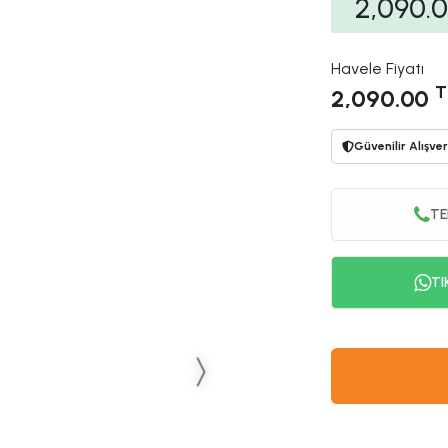
2,090.
Havele Fiyatı
T
2,090.00
Güvenilir Alışver
TE
TI