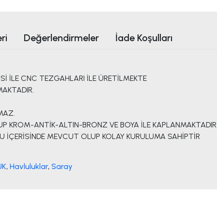
ri
Değerlendirmeler
İade Koşulları
İ İLE CNC TEZGAHLARI İLE ÜRETİLMEKTE
MAKTADIR.
MAZ.
P KROM-ANTİK-ALTIN-BRONZ VE BOYA İLE KAPLANMAKTADIR
TU İÇERİSİNDE MEVCUT OLUP KOLAY KURULUMA SAHİPTİR
UK
,
Havluluklar
,
Saray