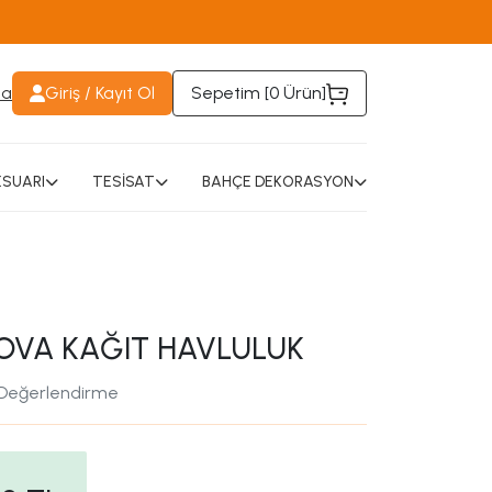
da
Giriş / Kayıt Ol
Sepetim [
0 Ürün
]
SUARI
TESİSAT
BAHÇE DEKORASYON
OVA KAĞIT HAVLULUK
 Değerlendirme