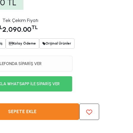
00
TL
Tek Çekim Fiyatı
L
TL
2,090.00
iş
Kolay Ödeme
Orijinal Ürünler
LEFONDA SİPARİŞ VER
KLA WHATSAPP İLE SİPARİŞ VER
SEPETE EKLE