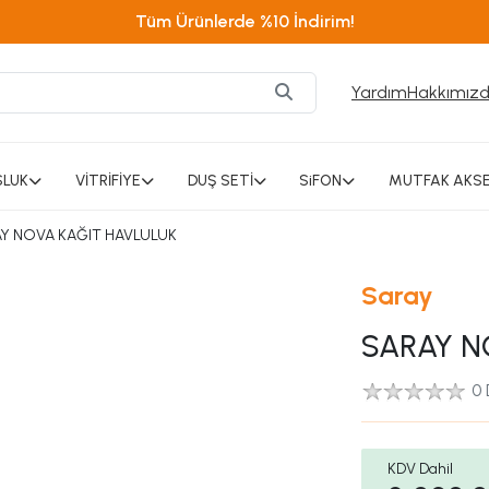
Tüm Ürünlerde %10 İndirim!
Yardım
Hakkımız
SLUK
VİTRİFİYE
DUŞ SETİ
SiFON
MUTFAK AKSE
Y NOVA KAĞIT HAVLULUK
Saray
SARAY N
0
KDV Dahil