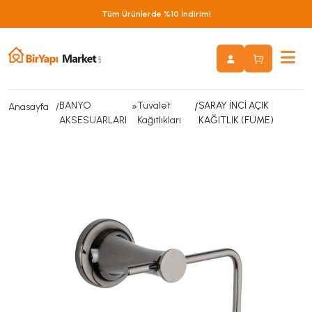
Tüm Ürünlerde %10 İndirim!
BANYO
»
Tuvalet
/
SARAY İNCİ AÇIK
Anasayfa
AKSESUARLARI
Kağıtlıkları
KAĞITLIK (FÜME)