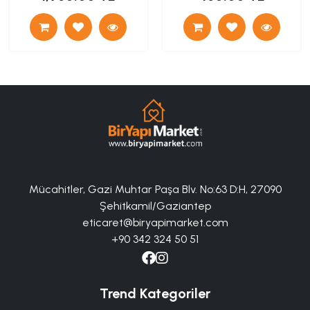
Mücahitler, Gazi Muhtar Paşa Blv. No:63 D:H, 27090
Şehitkamil/Gaziantep
eticaret@biryapimarket.com
+90 342 324 50 51
Trend Kategoriler